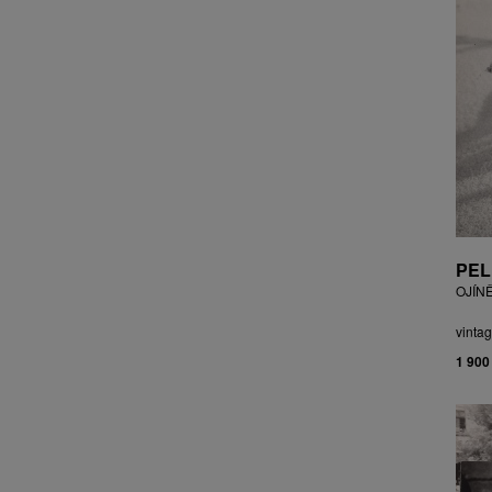
CZEPCOVÁ IRENA
CZIROKOVÁ RENATA
DANIHELOVSKÝ JIŘÍ
DAVID DALIBOR
DAVID JIŘÍ
DAVIS STUDIO
DE BAKKER ROBERT
DEJMEK PETR
DEMEL KAREL
DOBIÁŠ KAROL
PEL
DOBRA RIFO
OJÍN
DOČEKAL KAREL
DOLEŽAL JINDŘICH
vintag
DOSTÁL FRANTIŠEK
1 900
DOSTÁL JAN
DOSTÁL VLADIMÍR
DRAHOTOVÁ VERONIKA
DRESSLER PETER