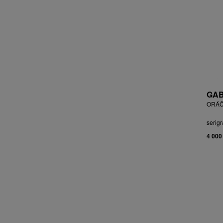
BLABOLILOVÁ MARIE
BLÁHA STANISLAV
BLÁHA, ST. VÁCLAV
BLAŽEK JAROSLAV
BLECHA LUBOMÍR
BLÜ ANA
BOHÁČ JIŘÍ
BORN ADOLF
GAB
BOŠTÍK VÁCLAV
ORÁČ
BOUDA CYRIL
serigr
BOUDOVÁ JANA
4 000
BRÁZDIL ALEŠ
BROMOVÁ VERONIKA
BROŽ RADEK
BRUNCLÍK PAVEL
BRUNNER DVOŘÁK RUDOLF
BRUNOVSKÝ ALBÍN
BRUNTON VLADIMÍR