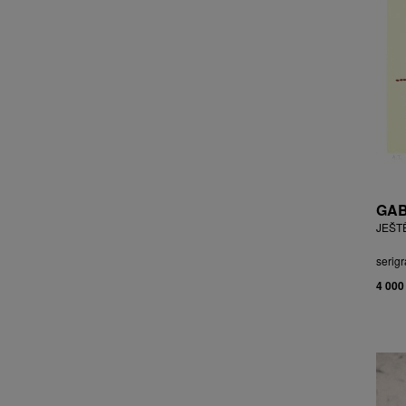
CHOCHOLA VÁCLAV
CHOVANEC JAN
CHRAMOSTA CYRIL
CHVÁTAL JIŘÍ
CIBULKOVÁ JANA
CIBULKOVÁ JINDRA
ČISÁRIK JAN
CÍSAŘOVSKÝ TOMÁŠ
ČÍŽEK JOSEF
GAB
ČIŽMÁR JOZEF
JEŠT
CLESINGER JEAN BAPTISTE
AUGUSTE
serigr
ČLOVĚK PROJEKT ČESKÝ
4 000
CORVIN JIŘÍ
COUBINE OTHON
COUFAL ONDŘEJ
CUBROVÁ MAGDALENA
CUDLÍN KAREL