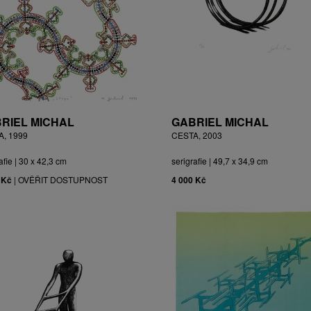
RIEL MICHAL
GABRIEL MICHAL
A, 1999
CESTA, 2003
afie | 30 x 42,3 cm
serigrafie | 49,7 x 34,9 cm
 Kč
|
OVĚŘIT DOSTUPNOST
4 000 Kč