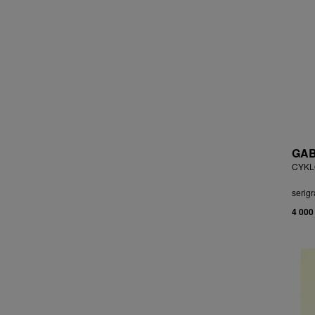
ČEJKOVÁ ANNA ŠKOPKOVÁ
ČERMÁK JOSEF
ČERMÁK MARKO
ČERMÁKOVÁ LENKA
ČERNICKÝ JIŘÍ
ČERNÝ ALEŠ
ČERNÝ FILIP
ČERNÝ JAN
ČERNÝ KAREL
GAB
CHABA KAREL
CYKLO
CHABERA MILAN
serigr
CHADIMA JIŘÍ
4 000
CHARINDA MOHAMMED WASIA
CHATRNÝ DALIBOR
CHIWAYA RAJABU
CHLUPÁČ MILOSLAV
CHMELOVÁ ADÉLA
CHMELOVÁ MARTINA