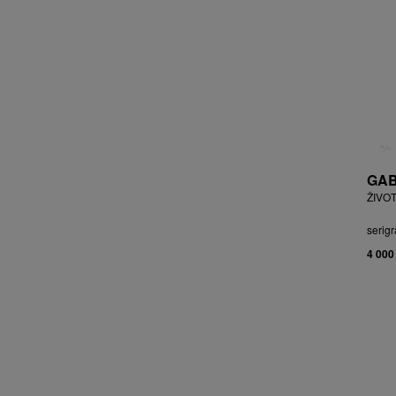
BRYCHTA JAN
BRYCHTA, PŘIPSÁNO JAROSLAV
BUDÍKOVÁ JANA
BUFKA ÁJA
BUKOVSKÝ IVAN
BURDA VLADIMÍR
BURIAN ZDENĚK
BURSÍK SPYTÍMÍR
GAB
CABAN MIROSLAV
ŽIVOT
ČABLA, PŘIPSÁNO BOHUMIL
ČADA MARTIN
serigr
CAIS MILAN
4 000
CAJTHAML DAVID
CAJTHAML JAN
CAMBEROQUE JEAN
CARLOS M.
CARO PEPE
ČECHOVÁ OLGA