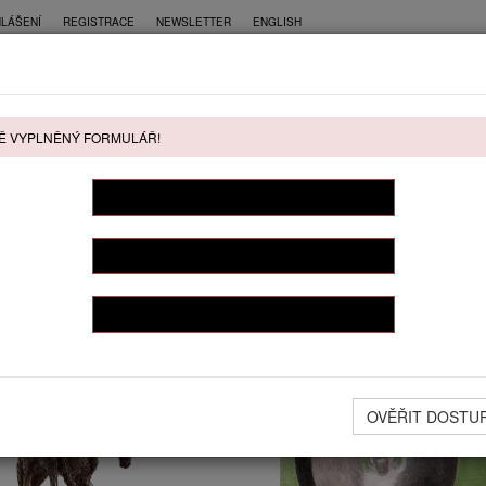
HLÁŠENÍ
REGISTRACE
NEWSLETTER
ENGLISH
CE
PŘÍMÝ PRODEJ
KONTAKT
Ě VYPLNĚNÝ FORMULÁŘ!
ŘÍMÝ PRODEJ