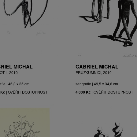
RIEL MICHAL
GABRIEL MICHAL
T I., 2010
PRŮZKUMNÍCI, 2010
afie | 46,3 x 35 cm
serigrafie | 49,5 x 34,6 cm
 Kč
|
OVĚŘIT DOSTUPNOST
4 000 Kč
|
OVĚŘIT DOSTUPNOST