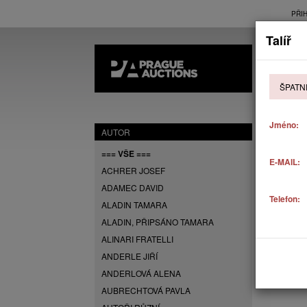
PŘI
Talíř
AK
ŠPATN
P
Jméno:
AUTOR
=== VŠE ===
E-MAIL:
ACHRER JOSEF
ADAMEC DAVID
Telefon:
ALADIN TAMARA
ALADIN, PŘIPSÁNO TAMARA
ALINARI FRATELLI
ANDERLE JIŘÍ
ANDERLOVÁ ALENA
AUBRECHTOVÁ PAVLA