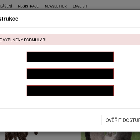
HLÁŠENÍ
REGISTRACE
NEWSLETTER
ENGLISH
trukce
CE
PŘÍMÝ PRODEJ
KONTAKT
Ě VYPLNĚNÝ FORMULÁŘ!
ŘÍMÝ PRODEJ