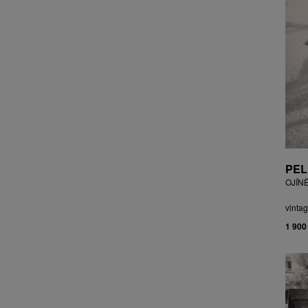
CZEPCOVÁ IRENA
CZIROKOVÁ RENATA
DANIHELOVSKÝ JIŘÍ
DAVID DALIBOR
DAVID JIŘÍ
DAVIS STUDIO
DE BAKKER ROBERT
DEJMEK PETR
DEMEL KAREL
DOBIÁŠ KAROL
PEL
DOBRA RIFO
OJÍN
DOČEKAL KAREL
DOLEŽAL JINDŘICH
vintag
DOSTÁL FRANTIŠEK
1 900
DOSTÁL JAN
DOSTÁL VLADIMÍR
DRAHOTOVÁ VERONIKA
DRESSLER PETER