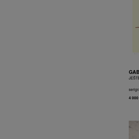
CHOCHOLA VÁCLAV
CHOVANEC JAN
CHRAMOSTA CYRIL
CHVÁTAL JIŘÍ
CIBULKOVÁ JANA
CIBULKOVÁ JINDRA
ČISÁRIK JAN
CÍSAŘOVSKÝ TOMÁŠ
ČÍŽEK JOSEF
GAB
ČIŽMÁR JOZEF
JEŠT
CLESINGER JEAN BAPTISTE
AUGUSTE
serigr
ČLOVĚK PROJEKT ČESKÝ
4 000
CORVIN JIŘÍ
COUBINE OTHON
COUFAL ONDŘEJ
CUBROVÁ MAGDALENA
CUDLÍN KAREL