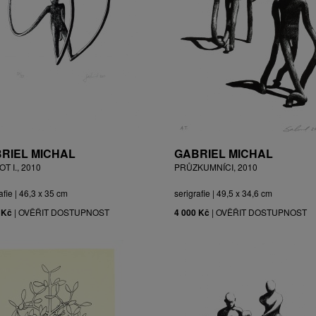
RIEL MICHAL
GABRIEL MICHAL
T I., 2010
PRŮZKUMNÍCI, 2010
afie | 46,3 x 35 cm
serigrafie | 49,5 x 34,6 cm
 Kč
|
OVĚŘIT DOSTUPNOST
4 000 Kč
|
OVĚŘIT DOSTUPNOST