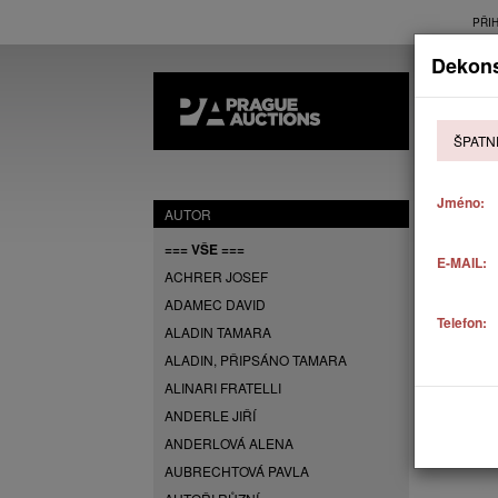
PŘI
Dekons
AK
ŠPATN
P
Jméno:
AUTOR
=== VŠE ===
E-MAIL:
ACHRER JOSEF
ADAMEC DAVID
Telefon:
ALADIN TAMARA
ALADIN, PŘIPSÁNO TAMARA
ALINARI FRATELLI
ANDERLE JIŘÍ
ANDERLOVÁ ALENA
AUBRECHTOVÁ PAVLA