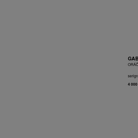
BLABOLILOVÁ MARIE
BLÁHA STANISLAV
BLÁHA, ST. VÁCLAV
BLAŽEK JAROSLAV
BLECHA LUBOMÍR
BLÜ ANA
BOHÁČ JIŘÍ
BORN ADOLF
GAB
BOŠTÍK VÁCLAV
ORÁČ
BOUDA CYRIL
serigr
BOUDOVÁ JANA
4 000
BRÁZDIL ALEŠ
BROMOVÁ VERONIKA
BROŽ RADEK
BRUNCLÍK PAVEL
BRUNNER DVOŘÁK RUDOLF
BRUNOVSKÝ ALBÍN
BRUNTON VLADIMÍR