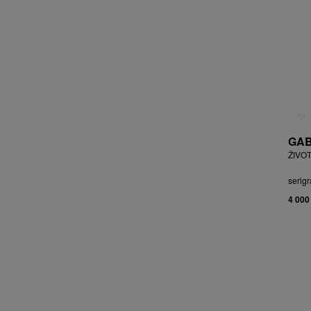
BRYCHTA JAN
BRYCHTA, PŘIPSÁNO JAROSLAV
BUDÍKOVÁ JANA
BUFKA ÁJA
BUKOVSKÝ IVAN
BURDA VLADIMÍR
BURIAN ZDENĚK
BURSÍK SPYTÍMÍR
GAB
CABAN MIROSLAV
ŽIVOT
ČABLA, PŘIPSÁNO BOHUMIL
ČADA MARTIN
serigr
CAIS MILAN
4 000
CAJTHAML DAVID
CAJTHAML JAN
CAMBEROQUE JEAN
CARLOS M.
CARO PEPE
ČECHOVÁ OLGA