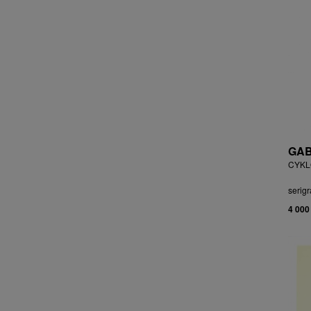
ČEJKOVÁ ANNA ŠKOPKOVÁ
ČERMÁK JOSEF
ČERMÁK MARKO
ČERMÁKOVÁ LENKA
ČERNICKÝ JIŘÍ
ČERNÝ ALEŠ
ČERNÝ FILIP
ČERNÝ JAN
ČERNÝ KAREL
GAB
CHABA KAREL
CYKLO
CHABERA MILAN
serigr
CHADIMA JIŘÍ
4 000
CHARINDA MOHAMMED WASIA
CHATRNÝ DALIBOR
CHIWAYA RAJABU
CHLUPÁČ MILOSLAV
CHMELOVÁ ADÉLA
CHMELOVÁ MARTINA