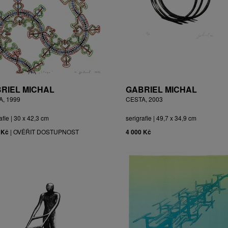
RIEL MICHAL
GABRIEL MICHAL
A, 1999
CESTA, 2003
afie | 30 x 42,3 cm
serigrafie | 49,7 x 34,9 cm
 Kč
|
OVĚŘIT DOSTUPNOST
4 000 Kč