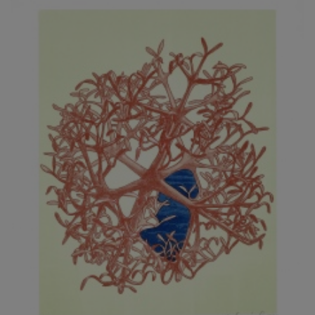
JARCOVJÁK VLADIMÍR
JAROŠ J. F.
JAROŠ LIBOR
JASANSKÝ PAVEL
JAŠKA JIŘÍ
JELENEK JAROSLAV
JELÍNEK VLADIMÍR
JELÍNKOVÁ EVA
JELÍNKOVÁ KAROLÍNA
JELÍNKOVÁ YVONA
JERIE KAREL
JEŽEK PAVEL
JEŽEK STANISLAV
JÍLEK ADAM
JINDRÁK SKŘIVÁNKOVÁ LUCIE
JÍRA JOSEF
JIRÁNEK M.