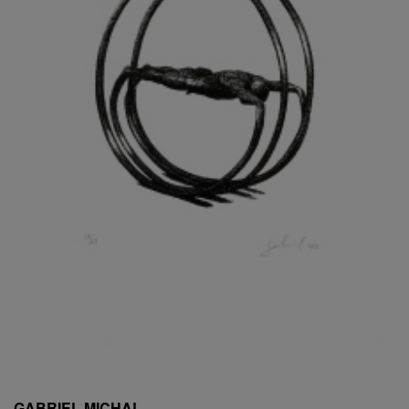
ESCHLER, PŘIPSÁNO RUDOLF
EXNAR JAN
FAFEK EMIL
FALTUS PETR
FANTA FRANTIŠEK
FANTA JAROSLAV
FÁRA LIBOR
FÁROVÁ GABINA
FEYFAR ZDENKO
FIALA VÁCLAV
FILA RUDOLF
FILIPOVOVÁ MARIE
FILIPOVSKÝ JIŘÍ
FILKO STANO
FILLA EMIL
FINK KAREL
FIŠAR JAN
FISCHER BIRGITT
GABRIEL MICHAL