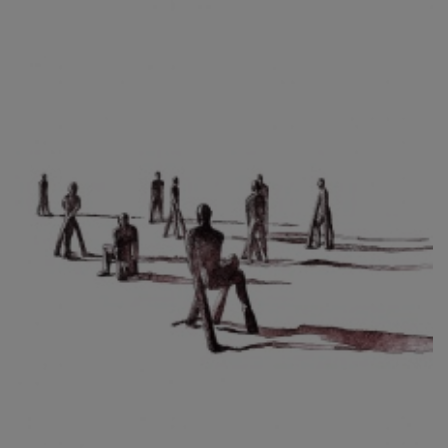
CIBULKOVÁ JINDRA
ČISÁRIK JAN
CÍSAŘOVSKÝ TOMÁŠ
ČÍŽEK JOSEF
ČIŽMÁR JOZEF
CLESINGER JEAN BAPTISTE AUGUSTE
ČLOVĚK PROJEKT ČESKÝ
CORVIN JIŘÍ
COUBINE OTHON
COUFAL ONDŘEJ
CUBROVÁ MAGDALENA
CUDLÍN KAREL
CZEPCOVÁ IRENA
CZIROKOVÁ RENATA
DANIHELOVSKÝ JIŘÍ
DAVID DALIBOR
DAVID JIŘÍ
DAVIS STUDIO