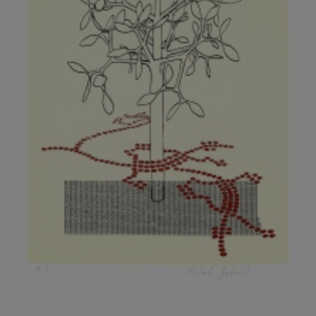
KOVANDA JIŘÍ
KOVAŘÍK JINDŘICH
KOVAŘÍK, PŘIPSÁNO HUBERT
KOWALISKI PAUL
KOŽÍŠEK PETR
KOZLÍK VLADIMÍR
KOZMÁLY GABRIEL
KRAJC MARTIN
KRAJÍČEK, ST. MILAN
KRÁL FRANTIŠEK
KRÁLOVÁ MARKÉTA
KRAMER FRED
KRASL FRANTIŠEK
KRÁTKÝ ČESTMÍR
KRATOCHVÍL ANTONÍN
KREJBICH DANIEL
KREJČA ALEŠ
KREJČÍ JAROSLAV