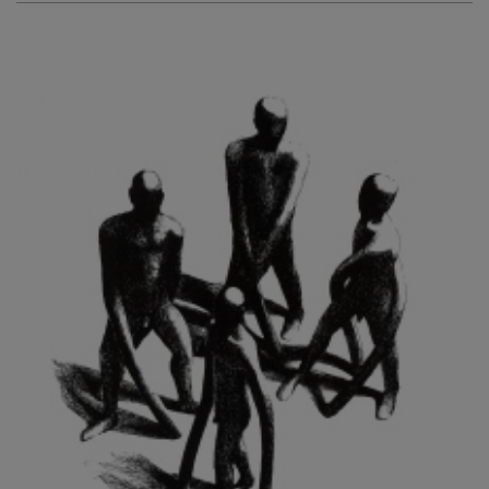
KURIŠ MARTIN
KURŇAVKA DAVID
KUŠČYNSKYJ TARAS
KVĚTENSKÁ ZDENKA
KYNCL FRANTIŠEK
KYNDROVÁ DANA
KYSELA JAROSLAV
LADA JOSEF
LADRA ZDENĚK
LAMR ALEŠ
LAMROVÁ BLANKA
LANDBERG NILS
LANGER KAREL
LAUFROVÁ ALENA
LAUSCHMANN JAN
LECHNER R.
LECRAN VIGNEAU
LESAŘOVÁ ROUBÍČKOVÁ MICHAELA