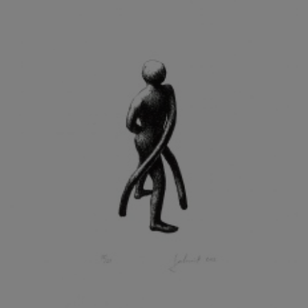
KOHOUT ONDŘEJ
KOJAN JAN
KOLÁŘ JIŘÍ
KOLÁŘ VLADAN
KOLBÁBEK RADEK
KOLÍBAL STANISLAV
KOLLÁRIK SAMUEL
KOLOVRATNÍK DAVID
KOMÁČEK MARIÁN
KOMÁREK IVAN
KOMÁREK VLADIMÍR
KOŇAŘÍK JAN
KONEČNÝ STANISLAV
KONEČNÝ VIKTOR
KONÍČEK OLDŘICH
KONRÁD MIROSLAV
KONSTANTINOVÁ HELENA
KONŮPEK JAN