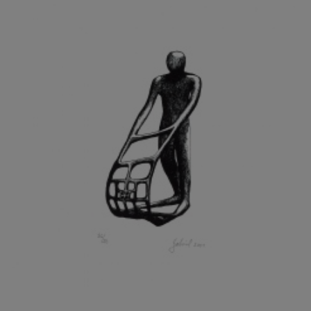
GRAMMAR ALBINUS
GREGOR MIROSLAV
GRIBOVSKÝ ANTONÍN
GRIMMICH IGOR
GROSS FRANTIŠEK
GROSSEOVÁ ELZBIETA
GROSSMANN IGOR
GRUBER IVAN
GRUBER PETR
GRÜNWALDOVÁ GLORIE
GRUS JAROSLAV
GUTFREUND OTTO
GYÖRI LAJOŠ
HAAS ASOT
HAAS TERRY
HÁBL PATRIK
HACKENSCHMIED ALEXANDER
HÁJEK KAREL