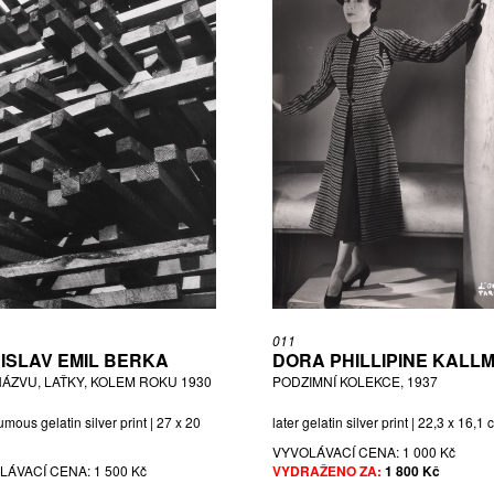
011
ISLAV EMIL BERKA
DORA PHILLIPINE KALL
NÁZVU, LAŤKY, KOLEM ROKU 1930
PODZIMNÍ KOLEKCE, 1937
mous gelatin silver print | 27 x 20
later gelatin silver print | 22,3 x 16,1
VYVOLÁVACÍ CENA:
1 000 Kč
LÁVACÍ CENA:
1 500 Kč
VYDRAŽENO ZA:
1 800 Kč