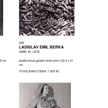
006
LADISLAV EMIL BERKA
KMÍN, 30. LÉTA
7,5 cm
posthumous gelatin silver print | 22,4 x 31
cm
VYVOLÁVACÍ CENA:
1 500 Kč