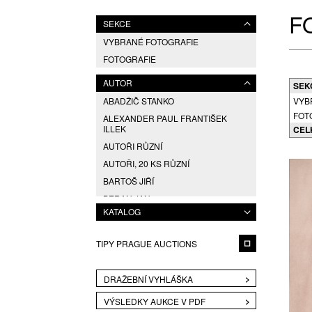
F
SEKCE
VYBRANÉ FOTOGRAFIE
FOTOGRAFIE
AUTOR
SEK
ABADŽIČ STANKO
VYB
FOT
ALEXANDER PAUL FRANTIŠEK
ILLEK
CEL
AUTOŘI RŮZNÍ
AUTOŘI, 20 KS RŮZNÍ
BARTOŠ JIŘÍ
BERAN JAN
KATALOG
BERKA LADISLAV EMIL
BROK JINDŘICH
TIPY PRAGUE AUCTIONS
CHOCHOLA VÁCLAV
CUDLÍN KAREL
DRAŽEBNÍ VYHLÁŠKA
DOSTÁL FRANTIŠEK
VÝSLEDKY AUKCE V PDF
DRESSLER PETER