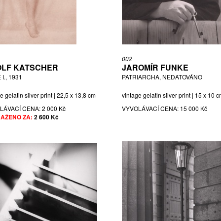
002
LF KATSCHER
JAROMÍR FUNKE
I., 1931
PATRIARCHA, NEDATOVÁNO
e gelatin silver print | 22,5 x 13,8 cm
vintage gelatin silver print | 15 x 10 
LÁVACÍ CENA:
2 000 Kč
VYVOLÁVACÍ CENA:
15 000 Kč
AŽENO ZA:
2 600 Kč