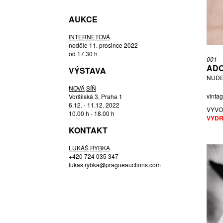
DVOŘÁK RUDOLF BRUNNER
AUKCE
ERML JIŘÍ
FEYFAR ZDENKO
INTERNETOVÁ
FUKOVÁ EVA
neděle 11. prosince 2022
od 17.30 h
FUNKE JAROMÍR
001
ADO
GABČAN FEDOR
VÝSTAVA
NUDE 
HACKENSCHMIED ALEXANDER
NOVÁ
SÍŇ
HÁK MIROSLAV
vintag
Voršilská 3, Praha 1
6.12. - 11.12. 2022
HELBICH PETR
VYVO
10.00 h - 18.00 h
HLEDÍK JOSEF
VYDR
KONTAKT
HNÍK JOSEF
HONTY TIBOR
LUKÁŠ
RYBKA
HOROVITZ DORA
+420 724 035 347
lukas.rybka@pragueauctions.com
HUAT TAN SENG
JÍLEK ŠTĚPÁN
JIRÁSEK VÁCLAV
KALLMUS DORA PHILLIPINE
KATSCHER ADOLF