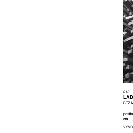
010
LAD
BEZ 
posthu
cm
VYVO