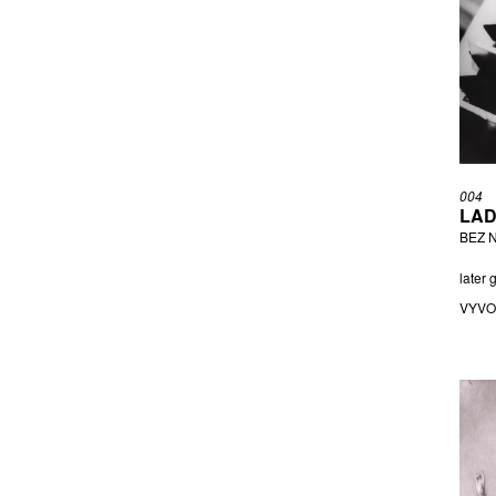
KODERA PETER
KOREČEK MILOŠ
KOREČEK MILOSLAV
KRAMER FRED
KREJČÍ VIKTOR
LAMROVÁ BLANKA
MICHALEC FRANTIŠEK
004
MORGENSTERN RUDOLF
LAD
NEZAŘAZEN AUTOR
BEZ N
PERNICA OLDŘICH
later 
POLÁČEK JIŘÍ
VYVO
POSTUPA LADISLAV
RANDA JAROSLAV
REICH JAN
RICHTER OTA
ROSSI ADOLF
ROTTENSTEINER KARL
RŮŽIČKA JOSEF DRAHOMÍR