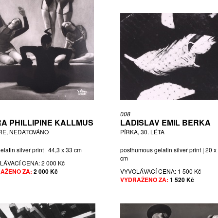
008
A PHILLIPINE KALLMUS
LADISLAV EMIL BERKA
RE, NEDATOVÁNO
PÍRKA, 30. LÉTA
gelatin silver print | 44,3 x 33 cm
posthumous gelatin silver print | 20 x
cm
LÁVACÍ CENA:
2 000 Kč
AŽENO ZA:
2 000 Kč
VYVOLÁVACÍ CENA:
1 500 Kč
VYDRAŽENO ZA:
1 520 Kč