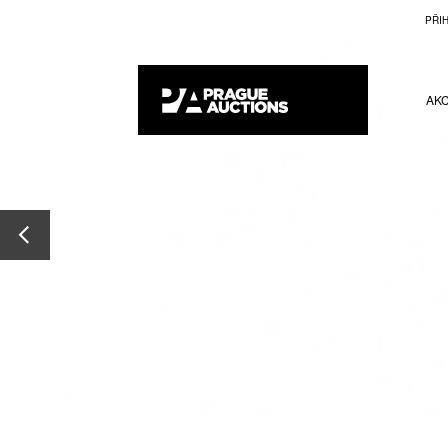
PŘI
AK