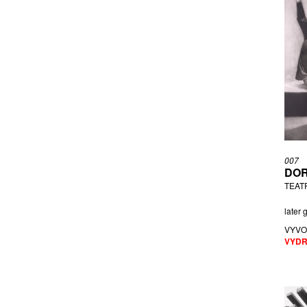
SCHOLZ VLADISLAV
SLÁMA VOJTĚCH
SVOBODA JAN
TEREZA Z DAVLE
THIEL HERBERT
TICHÝ MIROSLAV
TMEJ ZDENĚK
TOMATIS R.
VOJÍŘ MILOŠ
007
VŠETEČKA JIŘÍ
DOR
VYKULILOVÁ ALENA
TEAT
ZINKE PETR
later 
VYVO
VYDR