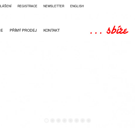
HLÁŠENÍ
REGISTRACE
NEWSLETTER
ENGLISH
CE
PŘÍMÝ PRODEJ
KONTAKT
●
●
●
●
●
●
●
●