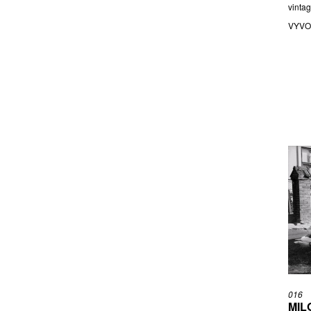
vintag
VYVO
016
MIL