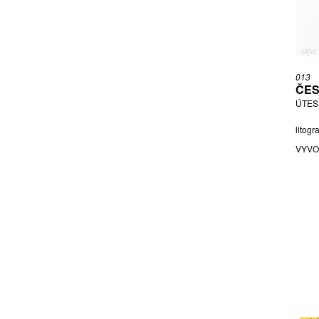
SALABA JIŘÍ
SALANSKÝ JAN
SÁROVÁ MALÍSKÁ LENKA
SAZAMA JOSEF
013
SEDLÁČEK JAN
ČES
SEDLO KLÁRA
ÚTES,
SEMECKÁ LADA
litogr
SERAFÍNOVÁ JANA
VYVO
ŠÍLENÁ MARKÉTA
ŠIMORDA MIROSLAV
ŠKAPÍK ŠTEFAN
ŠLAPÁKOVÁ ALENA
SMEJKAL LEOŠ
SMUTNÝ DALIBOR
STEIN VÁCLAV
SUŠKA ČESTMÍR
ŠVIHLA JAROSLAV
SVOBODA JAROSLAV