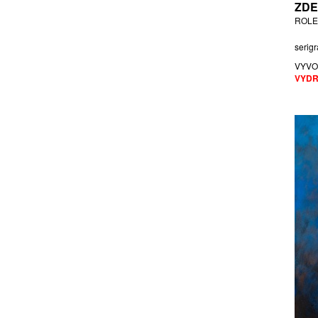
ZDE
MALÍNSKÝ JAROSLAV
ROLE
MALIVÁNEK KAREL
serigr
MAŘAS TOMÁŠ
MATOUŠOVÁ VLASTA
VYVO
VYDR
MĚŘIČKA JAN
MLADĚJOVSKÝ JOSEF
MUSILOVÁ EVA
NEPASICKÝ JIŘÍ
NETOPIL ZDENĚK
NOVÁK ALEŠ
NOVOTNÝ JOSEF
ODVÁRKA JAN
OLIVA ML. LADISLAV
ONER PASTA
OPATRNÁ (NATI-Y) NATÁLIE
PAČINEK JIŘÍ
PÁNKOVÁ DAGMAR
PATOČKA FRANTIŠEK