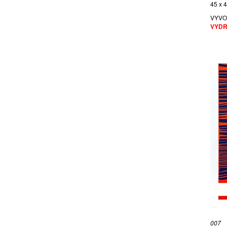
45 x 
JETELOVÁ MAGDALENA
VYVO
JIŘÍ FRANTA DAVID BÖHM
VYDR
JIRKŮ BORIS
JIROUTEK JIŘÍ
JOHN VÍT
KADLECOVÁ ZUZANA
KALÁB JAN
KALOČ ROBIN
KALOUSKOVÁ NATAŠA
KANYZA JAN
KASALOVÁ JANA
KOBYLKA VOJTĚCH
KOLÍBAL STANISLAV
KOMÁREK VLADIMÍR
KOUDELKA FRANTIŠEK
KYNČLOVÁ ZUZANA
LAMR ALEŠ
007
LHOTSKÝ ZDENĚK