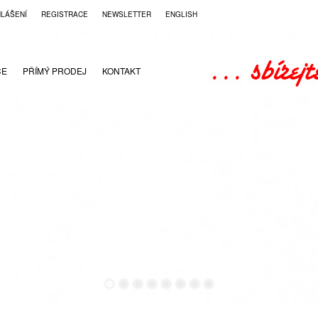
HLÁŠENÍ
REGISTRACE
NEWSLETTER
ENGLISH
CE
PŘÍMÝ PRODEJ
KONTAKT
●
●
●
●
●
●
●
●