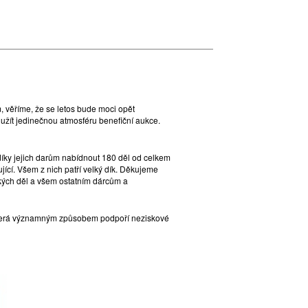
, věříme, že se letos bude moci opět
ět užít jedinečnou atmosféru benefiční aukce.
íky jejich darům nabídnout 180 děl od celkem
ující. Všem z nich patří velký dík. Děkujeme
kých děl a všem ostatním dárcům a
, která významným způsobem podpoří neziskové