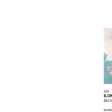
HAJDYLA PETR
HALAMA ROBERT
HANVALD DAVID
HAVELKOVÁ JANA
HLAVIČKA TOMÁŠ
HLUBUČEK VLADIMÍR
HODONSKÝ FRANTIŠEK
HOLCOVÁ VERONIKA
HOLÝ STANISLAV
HORA PETR
HOUDEK VLADIMÍR
HUŠKOVÁ ZDENKA
JAKUBÍČKOVÁ ELIŠKA
JALŮVKA LADISLAV
JANÁČEK MILAN
004
ILO
JANÁČEK VLASTISLAV
BEZ N
JANOUŠEK KAREL
JELEN OLDŘICH
kombi