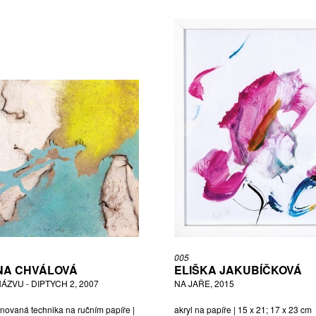
005
NA CHVÁLOVÁ
ELIŠKA JAKUBÍČKOVÁ
ÁZVU - DIPTYCH 2, 2007
NA JAŘE, 2015
novaná technika na ručním papíře |
akryl na papíře | 15 x 21; 17 x 23 cm