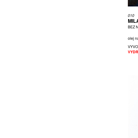
PIKOUS ŠIMON
PLANEROVÁ KAMILA VERONIKA
010
MIL
PLESL TOMÁŠ
BEZ 
PLÍVA OLDŘICH
POKORNÝ VÁCLAV
olej n
PRAŽÁKOVÁ LIBUŠE
VYVO
VYDR
PRECIOSA BEAUTY S.R.O. (NADACE
PRECIOSA)
PTÁČEK PETR
RADOVÁ ŠÁRKA
RAJLICH ML. JAN
RAPIN JAN
RATHOUSKÝ LUDĚK
ŘÍHA JIŘÍ
RÓNAIOVÁ VERONIKA
RUM BUMBU XO
RYBA JIŘÍ
ŠAFÁŘ KAREL