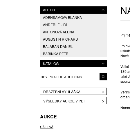
N
AUTOR
ADENSAMOVÁ BLANKA
ANDERLE JIŘÍ
ANTONOVÁ ALENA
Přijm
AUGUSTIN RICHARD
Po dv
BALABÁN DANIEL
uskute
BAŘINKA PETR
Nově j
BÍM TOMÁŠ
KATALOG
Velké
BLAHUTOVÁ SIMONA
139 au
BLAŽÍČEK FRANTIŠEK
také 
TIPY PRAGUE AUCTIONS
sponz
BREJCHA ŠIMON
BRETT LUBOŠ
DRAŽEBNÍ VYHLÁŠKA
Věřím
organ
BŘEZINA KAREL
VÝSLEDKY AUKCE V PDF
BRODSKÁ PETRA
Noemi
BRUŽEŇÁK JAN
AUKCE
BUREŠOVÁ MARIA
CHVÁLOVÁ ILONA
SÁLOVÁ