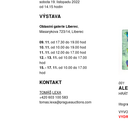
sobota 19. listopadu 2022
ČTVRTEČKOVÁ JOLANA
od 14.15 hodin
DAVID JIŘÍ
VÝSTAVA
DEMEL KAREL
DOSTÁL JIŘÍ
Oblastní galerie Liberec
,
Masarykova 723/14, Liberec
DRBOHLAV RADEK
DUDYCHA JIŘÍ
09. 11.
od 17.30 do 19.00 hod
DVOŘÁK FILIP
10. 11.
od 10.00 do 19.00 hod
11. 11.
od 12.00 do 17.00 hod
ELIÁŠ BOHUMIL
12. - 13. 11.
od 10.00 do 17.00
EXNAR JAN
hod
15. - 17. 11.
od 10.00 do 17.00
FAUSOVÁ BARBORA
hod
FIBICHOVÁ ZDENA
KONTAKT
FRINTA EMANUEL
001
ALE
GABRIEL MICHAL
TOMÁŠ
LEXA
HRÁTK
GÁL MATYÁŠ
+420 603 100 583
tomas.lexa@pragueauctions.com
GARGULÁK JAROMÍR
litogr
GEBAUER KURT
VYVO
VYDR
GEREMUS DANIEL
HÁBL PATRIK