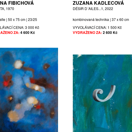
NA FIBICHOVÁ
ZUZANA KADLECOVÁ
TA, 1970
DÉSIR D´AILES...1, 2022
afie | 50 x 75 cm | 23/25
kombinovaná technika | 37 x 60 cm
LÁVACÍ CENA:
3 000 Kč
VYVOLÁVACÍ CENA:
1 500 Kč
AŽENO ZA:
4 600 Kč
VYDRAŽENO ZA:
2 600 Kč