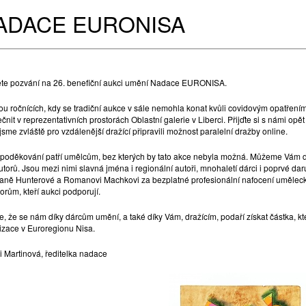
ADACE EURONISA
ěte pozvání na 26. benefiční aukci umění Nadace EURONISA.
ou ročnících, kdy se tradiční aukce v sále nemohla konat kvůli covidovým opatřením
čnit v reprezentativních prostorách Oblastní galerie v Liberci. Přijďte si s námi op
sme zvláště pro vzdálenější dražící připravili možnost paralelní dražby online.
 poděkování patří umělcům, bez kterých by tato akce nebyla možná. Můžeme Vám d
torů. Jsou mezi nimi slavná jména i regionální autoři, mnohaletí dárci i poprvé dar
Janě Hunterové a Romanovi Machkovi za bezplatné profesionální nafocení umělec
orům, kteří aukci podporují.
e, že se nám díky dárcům umění, a také díky Vám, dražícím, podaří získat částka
izace v Euroregionu Nisa.
 Martinová, ředitelka nadace