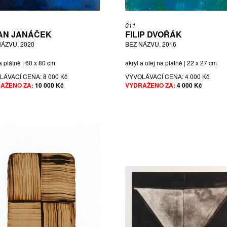
011
AN JANÁČEK
FILIP DVOŘÁK
NÁZVU, 2020
BEZ NÁZVU, 2016
a plátně | 60 x 80 cm
akryl a olej na plátně | 22 x 27 cm
LÁVACÍ CENA:
8 000 Kč
VYVOLÁVACÍ CENA:
4 000 Kč
AŽENO ZA:
10 000 Kč
VYDRAŽENO ZA:
4 000 Kč