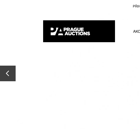
PŘI
AK