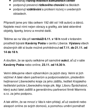
pomáhájí
rozvoji místních komunitních center
HNÍZDO, 2016
podporují prevenci
rizikového chování
na školách
podporují
vzdělávání
a profesní rozvoj v uvedených
oblastech.
kamenina | p. 23 cm; v. 12 cm | signováno
Připravili jsme pro Vás celkem 192 děl od 148 autorů a dárců.
*1949 Praha
Najdete mezi nimi nejen obrazy a grafiky, ale také skleněné
Keramička, sochařka. UMPRUM (O. Eckert). Věnuje se keramice,
objekty, šperky, bronz a mnohé další.
užitkové i drobné plastice, avšak stále inklinuje k volné sochařské
tvorbě v trojrozměrných formátech. Hojně vystavuje v ČR.
Těšíme se na Vás při
vernisáži 6.11. v 18 h
nově v krásném
prostředí bývalé
Kavárny Pošta
v centru Liberce.
Výstavu
všech
VYVOLÁVACÍ CENA:
8 000 Kč
dražených děl si bude možné prohlédnout
od 7.11. do 21.11. od
VYDRAŽENO ZA:
9 500 Kč
14 do 18 h
.
A doufám, že se spolu setkáme při samotné
aukci
, ať už v sále
Kavárny Pošta
nebo online,
23.11. od 14.30 h
.
Velmi děkujeme všem výtvarníkům za jejich dary. Velmi si jich
vážíme! A také všem partnerům a podporovatelům, především
hejtmanovi Libereckého kraje za jeho záštitu, řediteli Krajského
ředitelství policie Libereckého kraje plk. Mgr. Liboru Špráchalovi,
který aukci také zaštítil a generálnímu partnerovi firmě Warmnis
s.r.o. za jeho podporu.
A tak věřím, že se mnozí z Vás k nám přidají, ať už osobně nebo
alespoň online ze svých domovů, a pomohou umění pomáhat!