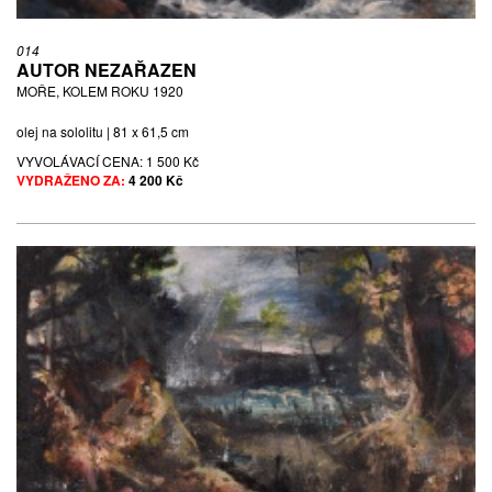
014
AUTOR NEZAŘAZEN
MOŘE, KOLEM ROKU 1920
olej na sololitu | 81 x 61,5 cm
VYVOLÁVACÍ CENA:
1 500 Kč
VYDRAŽENO ZA:
4 200 Kč