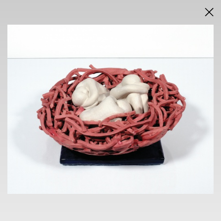
DRAŽEBNÍ VYHLÁŠKA
VÝSLEDKY AUKCE V PDF
AUKCE
ONLINE + SÁLOVÁ AUKCE
KAVÁRNA POŠTA
nám. Dr. E. Beneše 584/24, Liberec 1
sobota 23.11.2024
od 14.30 h
VÝSTAVA
KAVÁRNA POŠTA
nám. Dr. E. Beneše 584/24, Liberec 1
7. 11. - 21.11.2024
14 h - 18 h
VERNISÁŽ
6.11.2004 v 18 h