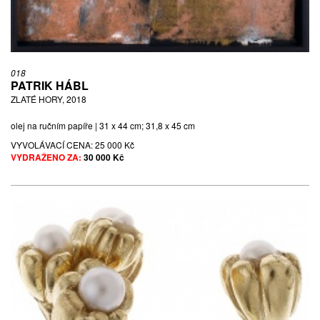
018
PATRIK HÁBL
ZLATÉ HORY, 2018
olej na ručním papíře | 31 x 44 cm; 31,8 x 45 cm
VYVOLÁVACÍ CENA:
25 000 Kč
VYDRAŽENO ZA:
30 000 Kč