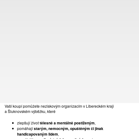
KONTAKT
TOMÁŠ LEXA
+420 603 100 583
tomas.lexa@pragueauctions.com
NADACE EURONISA
Vážení přátelé umění,
přijměte pozvání na již 28. benefiční aukci Nadace EURONISA a
staňte se těmi, díky kterým bude moci umění pomáhat!
Vaší koupí pomůžete neziskovým organizacím v Libereckém kraji
a Šluknovském výběžku, které
zlepšují život
tělesně a mentálně postiženým
,
157
pomáhají
starým, nemocným, opuštěným či jinak
ŠÁRKA RADOVÁ
handicapovaným lidem
,