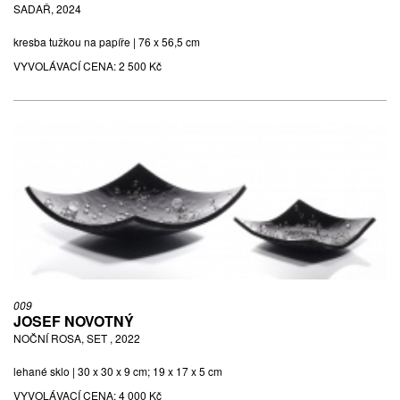
SADAŘ, 2024
kresba tužkou na papíře | 76 x 56,5 cm
VYVOLÁVACÍ CENA:
2 500 Kč
009
JOSEF NOVOTNÝ
NOČNÍ ROSA, SET , 2022
lehané sklo | 30 x 30 x 9 cm; 19 x 17 x 5 cm
VYVOLÁVACÍ CENA:
4 000 Kč