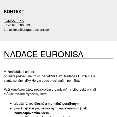
KONTAKT
TOMÁŠ LEXA
+420 603 100 583
tomas.lexa@pragueauctions.com
NADACE EURONISA
Vážení přátelé umění,
přijměte pozvání na již 28. benefiční aukci Nadace EURONISA a
staňte se těmi, díky kterým bude moci umění pomáhat!
Vaší koupí pomůžete neziskovým organizacím v Libereckém kraji
a Šluknovském výběžku, které
zlepšují život
tělesně a mentálně postiženým
,
pomáhají
starým, nemocným, opuštěným či jinak
handicapovaným lidem
,