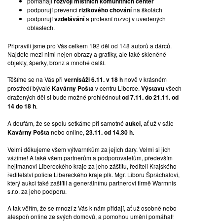
pomáhájí
rozvoji místních komunitních center
podporují prevenci
rizikového chování
na školách
podporují
vzdělávání
a profesní rozvoj v uvedených
oblastech.
Připravili jsme pro Vás celkem 192 děl od 148 autorů a dárců.
Najdete mezi nimi nejen obrazy a grafiky, ale také skleněné
objekty, šperky, bronz a mnohé další.
Těšíme se na Vás při
vernisáži 6.11. v 18 h
nově v krásném
prostředí bývalé
Kavárny Pošta
v centru Liberce.
Výstavu
všech
dražených děl si bude možné prohlédnout
od 7.11. do 21.11. od
14 do 18 h
.
A doufám, že se spolu setkáme při samotné
aukci
, ať už v sále
Kavárny Pošta
nebo online,
23.11. od 14.30 h
.
Velmi děkujeme všem výtvarníkům za jejich dary. Velmi si jich
vážíme! A také všem partnerům a podporovatelům, především
hejtmanovi Libereckého kraje za jeho záštitu, řediteli Krajského
ředitelství policie Libereckého kraje plk. Mgr. Liboru Špráchalovi,
který aukci také zaštítil a generálnímu partnerovi firmě Warmnis
s.r.o. za jeho podporu.
A tak věřím, že se mnozí z Vás k nám přidají, ať už osobně nebo
alespoň online ze svých domovů, a pomohou umění pomáhat!