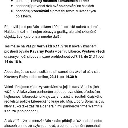
pomáhájí
rozvoji místních komunitních center
podporují prevenci
rizikového chování
na školách
podporují
vzdělávání
a profesní rozvoj v uvedených
oblastech.
Připravili jsme pro Vás celkem 192 děl od 148 autorů a dárců.
Najdete mezi nimi nejen obrazy a grafiky, ale také skleněné
objekty, šperky, bronz a mnohé další.
Těšíme se na Vás při
vernisáži 6.11. v 18 h
nově v krásném
prostředí bývalé
Kavárny Pošta
v centru Liberce.
Výstavu
všech
dražených děl si bude možné prohlédnout
od 7.11. do 21.11. od
14 do 18 h
.
A doufám, že se spolu setkáme při samotné
aukci
, ať už v sále
Kavárny Pošta
nebo online,
23.11. od 14.30 h
.
Velmi děkujeme všem výtvarníkům za jejich dary. Velmi si jich
vážíme! A také všem partnerům a podporovatelům, především
hejtmanovi Libereckého kraje za jeho záštitu, řediteli Krajského
ředitelství policie Libereckého kraje plk. Mgr. Liboru Špráchalovi,
který aukci také zaštítil a generálnímu partnerovi firmě Warmnis
s.r.o. za jeho podporu.
A tak věřím, že se mnozí z Vás k nám přidají, ať už osobně nebo
alespoň online ze svých domovů, a pomohou umění pomáhat!