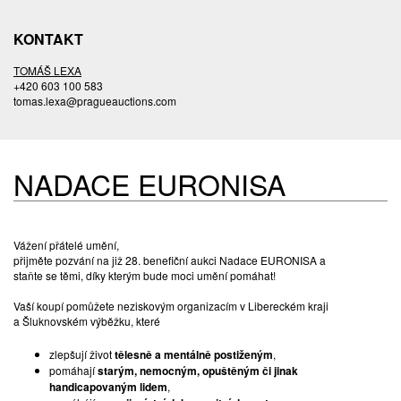
KONTAKT
TOMÁŠ LEXA
+420 603 100 583
tomas.lexa@pragueauctions.com
NADACE EURONISA
Vážení přátelé umění,
přijměte pozvání na již 28. benefiční aukci Nadace EURONISA a
staňte se těmi, díky kterým bude moci umění pomáhat!
Vaší koupí pomůžete neziskovým organizacím v Libereckém kraji
a Šluknovském výběžku, které
zlepšují život
tělesně a mentálně postiženým
,
pomáhají
starým, nemocným, opuštěným či jinak
handicapovaným lidem
,