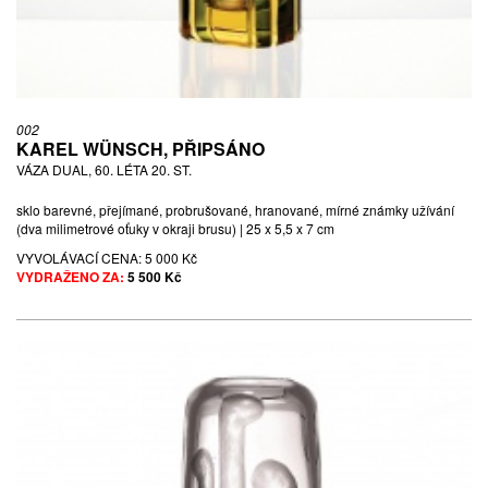
002
KAREL WÜNSCH, PŘIPSÁNO
VÁZA DUAL, 60. LÉTA 20. ST.
sklo barevné, přejímané, probrušované, hranované, mírné známky užívání
(dva milimetrové oťuky v okraji brusu) | 25 x 5,5 x 7 cm
VYVOLÁVACÍ CENA:
5 000 Kč
VYDRAŽENO ZA:
5 500 Kč