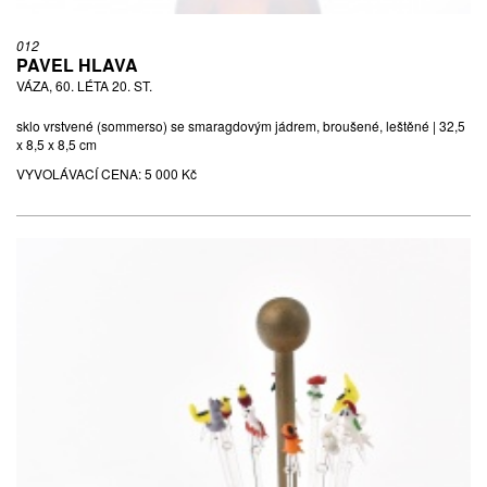
012
PAVEL HLAVA
VÁZA, 60. LÉTA 20. ST.
sklo vrstvené (sommerso) se smaragdovým jádrem, broušené, leštěné | 32,5
x 8,5 x 8,5 cm
VYVOLÁVACÍ CENA:
5 000 Kč