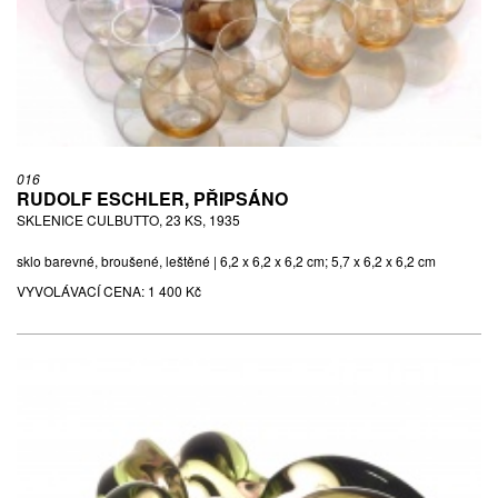
016
RUDOLF ESCHLER, PŘIPSÁNO
SKLENICE CULBUTTO, 23 KS, 1935
sklo barevné, broušené, leštěné | 6,2 x 6,2 x 6,2 cm; 5,7 x 6,2 x 6,2 cm
VYVOLÁVACÍ CENA:
1 400 Kč