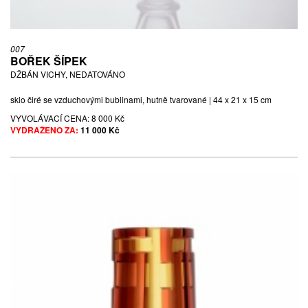
007
BOŘEK ŠÍPEK
DŽBÁN VICHY, NEDATOVÁNO
sklo čiré se vzduchovými bublinami, hutně tvarované | 44 x 21 x 15 cm
VYVOLÁVACÍ CENA:
8 000 Kč
VYDRAŽENO ZA:
11 000 Kč