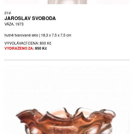
014
JAROSLAV SVOBODA
VÁZA, 1973
hutně tvarované sklo | 18,3 x 7,5 x 7,5 cm
VYVOLÁVACÍ CENA:
800 Kč
VYDRAŽENO ZA:
950 Kč