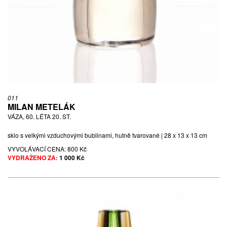
011
MILAN METELÁK
VÁZA, 60. LÉTA 20. ST.
sklo s velkými vzduchovými bublinami, hutně tvarované | 28 x 13 x 13 cm
VYVOLÁVACÍ CENA:
800 Kč
VYDRAŽENO ZA:
1 000 Kč