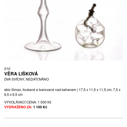
010
VĚRA LIŠKOVÁ
DVA SVÍCNY, NEDATOVÁNO
sklo Simax, foukané a tvarované nad kahanem | 17,5 x 11,5 x 11,5 cm; 7,5 x
6,5 x 6,5 cm
VYVOLÁVACÍ CENA:
1 000 Kč
VYDRAŽENO ZA:
1 100 Kč