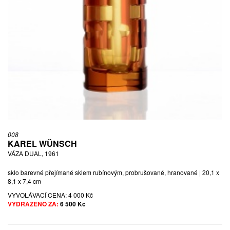
008
KAREL WÜNSCH
VÁZA DUAL, 1961
sklo barevné přejímané sklem rubínovým, probrušované, hranované | 20,1 x
8,1 x 7,4 cm
VYVOLÁVACÍ CENA:
4 000 Kč
VYDRAŽENO ZA:
6 500 Kč