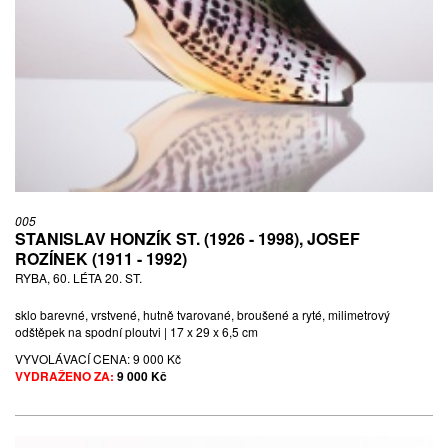
005
STANISLAV HONZÍK ST. (1926 - 1998), JOSEF
ROZÍNEK (1911 - 1992)
RYBA, 60. LÉTA 20. ST.
sklo barevné, vrstvené, hutně tvarované, broušené a ryté, milimetrový
odštěpek na spodní ploutvi | 17 x 29 x 6,5 cm
VYVOLÁVACÍ CENA:
9 000 Kč
VYDRAŽENO ZA:
9 000 Kč