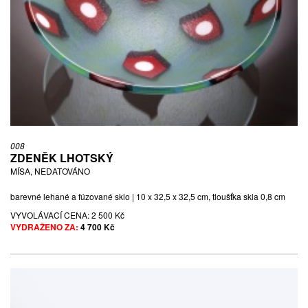
008
ZDENĚK LHOTSKÝ
MÍSA, NEDATOVÁNO
barevné lehané a fúzované sklo | 10 x 32,5 x 32,5 cm, tloušťka skla 0,8 cm
VYVOLÁVACÍ CENA:
2 500 Kč
VYDRAŽENO ZA:
4 700 Kč