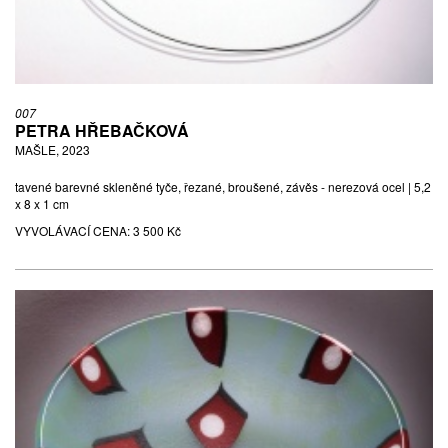
007
PETRA HŘEBAČKOVÁ
MAŠLE, 2023
tavené barevné skleněné tyče, řezané, broušené, závěs - nerezová ocel | 5,2
x 8 x 1 cm
VYVOLÁVACÍ CENA:
3 500 Kč