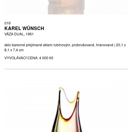
016
KAREL WÜNSCH
VÁZA DUAL, 1961
sklo barevné přejímané sklem rubínovým, probrušované, hranované | 20,1 x
8,1 x 7,4 cm
VYVOLÁVACÍ CENA:
4 000 Kč