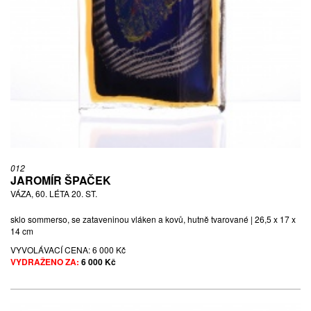
012
JAROMÍR ŠPAČEK
VÁZA, 60. LÉTA 20. ST.
sklo sommerso, se zataveninou vláken a kovů, hutně tvarované | 26,5 x 17 x
14 cm
VYVOLÁVACÍ CENA:
6 000 Kč
VYDRAŽENO ZA:
6 000 Kč