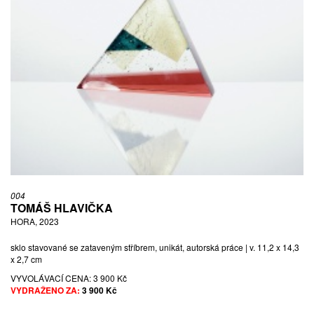
004
TOMÁŠ HLAVIČKA
HORA, 2023
sklo stavované se zataveným stříbrem, unikát, autorská práce | v. 11,2 x 14,3
x 2,7 cm
VYVOLÁVACÍ CENA:
3 900 Kč
VYDRAŽENO ZA:
3 900 Kč