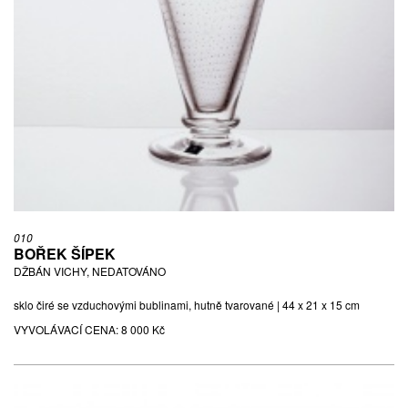
010
BOŘEK ŠÍPEK
DŽBÁN VICHY, NEDATOVÁNO
sklo čiré se vzduchovými bublinami, hutně tvarované | 44 x 21 x 15 cm
VYVOLÁVACÍ CENA:
8 000 Kč