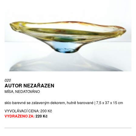
020
AUTOR NEZAŘAZEN
MÍSA, NEDATOVÁNO
sklo barevné se zataveným dekorem, hutně tvarované | 7,5 x 37 x 15 cm
VYVOLÁVACÍ CENA:
200 Kč
VYDRAŽENO ZA:
220 Kč