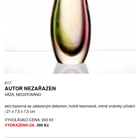
017
AUTOR NEZAŘAZEN
VÁZA, NEDATOVÁNO
sklo barevné se zataveným dekorem, hutně tvarované, mírné známky užívání
| 21 x 7,5 x 7,5 cm
VYVOLÁVACÍ CENA:
300 Kč
VYDRAŽENO ZA:
300 Kč