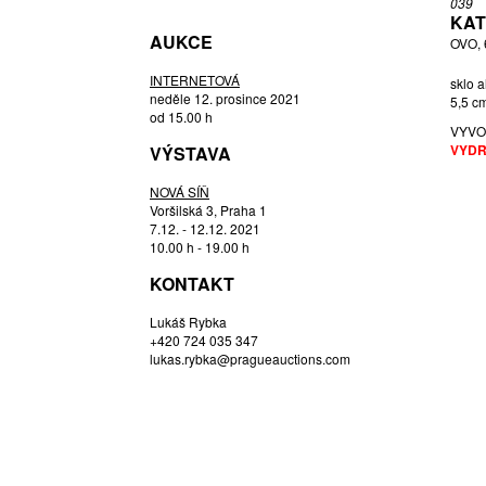
039
KAT
HLAVA PAVEL
AUKCE
OVO, 
HONZÍK STANISLAV
HONZÍK ST. STANISLAV
INTERNETOVÁ
sklo a
neděle 12. prosince 2021
5,5 c
HORA PETR
od 15.00 h
VYVO
HORÁČEK VÁCLAV
VYDR
VÝSTAVA
JANKŮ MILOSLAV
JEŽEK PAVEL
NOVÁ SÍŇ
Voršilská 3, Praha 1
JOSEF BÁRTA JAROSLAV BRYCHTA
7.12. - 12.12. 2021
(1895 - 1971),
10.00 h - 19.00 h
KAREL JIŘÍ
KONTAKT
KOTÍK JAN
KOUDELKA, PŘIPSÁNO FRANTIŠEK
Lukáš Rybka
LAUDA JAN
+420 724 035 347
lukas.rybka@pragueauctions.com
LEGRAS
LIBENSKÝ STANISLAV
MAREK JINDŘICH
MÍKA VLADIMÍR
MOSER