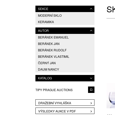
S
SEKCE
MODERNÍ SKLO
KERAMIKA
AUTOR
BERÁNEK EMANUEL
BERÁNEK JAN
BERÁNEK RUDOLF
BERÁNEK VLASTIMIL
ČERNÝ JAN
DAUM NANCY
DAVID, PŘIPSÁNO VLADIMÍR
KATALOG
EXNAR JAN
FOREJTOVÁ JITKA
TIPY PRAGUE AUCTIONS
FRATELLI TOSO
GABRHEL JAN
DRAŽEBNÍ VYHLÁŠKA
HANDL MILAN
VÝSLEDKY AUKCE V PDF
HELLSTEN LARS