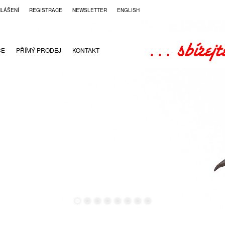
HLÁŠENÍ
REGISTRACE
NEWSLETTER
ENGLISH
CE
PŘÍMÝ PRODEJ
KONTAKT
●
●
●
●
●
●
●
●