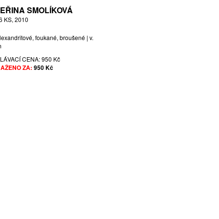
EŘINA SMOLÍKOVÁ
6 KS, 2010
lexandritové, foukané, broušené | v.
m
LÁVACÍ CENA:
950 Kč
AŽENO ZA:
950 Kč