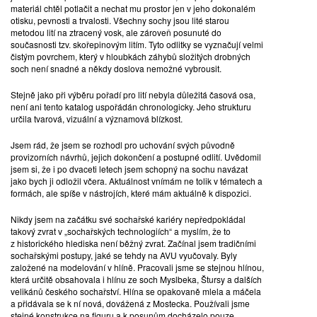
materiál chtěl potlačit a nechat mu prostor jen v jeho dokonalém
otisku, pevnosti a trvalosti. Všechny sochy jsou lité starou
metodou lití na ztracený vosk, ale zároveň posunuté do
současnosti tzv. skořepinovým litím. Tyto odlitky se vyznačují velmi
čistým povrchem, který v hloubkách záhybů složitých drobných
soch není snadné a někdy doslova nemožné vybrousit.
Stejně jako při výběru pořadí pro lití nebyla důležitá časová osa,
není ani tento katalog uspořádán chronologicky. Jeho strukturu
určila tvarová, vizuální a významová blízkost.
Jsem rád, že jsem se rozhodl pro uchování svých původně
provizorních návrhů, jejich dokončení a postupné odlití. Uvědomil
jsem si, že i po dvaceti letech jsem schopný na sochu navázat
jako bych ji odložil včera. Aktuálnost vnímám ne tolik v tématech a
formách, ale spíše v nástrojích, které mám aktuálně k dispozici.
Nikdy jsem na začátku své sochařské kariéry nepředpokládal
takový zvrat v „sochařských technologiích“ a myslím, že to
z historického hlediska není běžný zvrat. Začínal jsem tradičními
sochařskými postupy, jaké se tehdy na AVU vyučovaly. Byly
založené na modelování v hlíně. Pracovali jsme se stejnou hlínou,
která určitě obsahovala i hlínu ze soch Myslbeka, Štursy a dalších
velikánů českého sochařství. Hlína se opakovaně mlela a máčela
a přidávala se k ní nová, dovážená z Mostecka. Používali jsme
stejné konstrukce na figuru a k posunům docházelo pouze