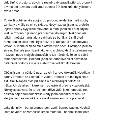
virtuálního prostoru, abych je rozměrově upravil, přiblížil, propojil
a v malém rozměru opět vrátil pomocí 3D tisku zpět do fyzického
světa hmot.
Po delší době se vše spojilo do proudu, ve kterém malé sochy
vznikaly a vršily se mi ve skladu. Nevyhazoval jsem je, protože
jejich příběhy byly stále otevřené, a mohl jsem se k nim kdykoli
vrátit a rozvinout je nebo přepracovat do jiných. Nakonec ale
jejich množství narůstalo a začínaly se bortit, a já stál před
rozhodnutím, co s nimi. Bylo možné je postupně naskenovat a
vytvořit si virtuální sklad stále otevřených soch. Postupně jsem to
sice udělal, ale prohlížení takového archivu, který je založený na
názvech nebo malých obrázcích je tak náročné, že se to stává
téměř nemožným. Rozhodl jsem se jednotlivé skici dovést do
definitivní podoby a v té je stabilizovat odlitím do bronzu.
Občas jsem na některé uvízl, abych ji znovu dokončil. Nedělalo mi
žádný problém se k tématům vracet, protože pro mě byla stále
aktuální. Naopak bylo příjemné a osvobozující nelpět na
některých detailech, které jsem považoval před lety za důležité.
Někdy se stávalo, že to, co jsem dříve viděl jako nepodstatné,
dostalo najednou důležitost. Jindy jsem nacházel řešení, ke
kterým jsem se nedokázal v době vzniku sochy dopracovat.
Jako definitivní barvu bronzu jsem zvolil černou patinu. Nechtěl
jsem odvádět pozornost ke kráse materiálu, naopak jsem tento