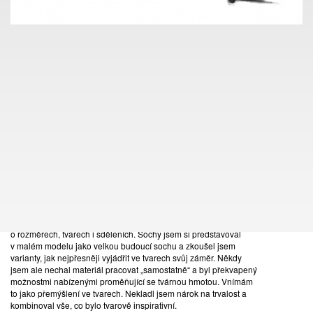
"VELKÉ TÉMA, MALÉ
SOCHY II." MICHAL
GABRIEL
V průběhu loňského roku jsem se rozhodl dát definitivní podobu
některým svým skicám, z nichž se nakonec zrodila kolekce
komorních děl představených na výstavě Velké téma malé sochy.
Od té doby se mi podařilo zrekonstruovat a odlít do bronzu další
modely v množství, které je pro mě překvapivé. U každé další
sošky si vždy vzpomenu na většinu nápadů spojených s jejím
vznikem.
Původní skici jsou pospojované z drátů, tištěných detailů nebo
modelovaných částí z hlíny, epoxidové modelovací hmoty nebo i
dětského moduritu, a především sochařských myšlenek, představ
o rozměrech, tvarech i sděleních. Sochy jsem si představoval
v malém modelu jako velkou budoucí sochu a zkoušel jsem
varianty, jak nejpřesněji vyjádřit ve tvarech svůj záměr. Někdy
jsem ale nechal materiál pracovat „samostatně“ a byl překvapený
možnostmi nabízenými proměňující se tvárnou hmotou. Vnímám
059
to jako přemýšlení ve tvarech. Nekladl jsem nárok na trvalost a
(1960)
MICHAL GABRIEL
kombinoval vše, co bylo tvarově inspirativní.