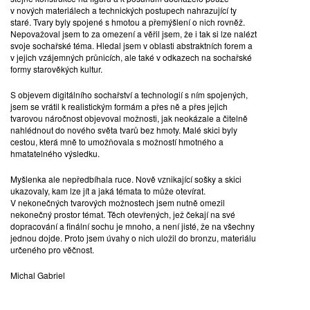
v nových materiálech a technických postupech nahrazující ty
staré. Tvary byly spojené s hmotou a přemýšlení o nich rovněž.
Nepovažoval jsem to za omezení a věřil jsem, že i tak si lze nalézt
svoje sochařské téma. Hledal jsem v oblasti abstraktních forem a
v jejich vzájemných průnicích, ale také v odkazech na sochařské
formy starověkých kultur.
S objevem digitálního sochařství a technologií s ním spojených,
jsem se vrátil k realistickým formám a přes ně a přes jejich
tvarovou náročnost objevoval možnosti, jak neokázale a čitelně
nahlédnout do nového světa tvarů bez hmoty. Malé skici byly
cestou, která mně to umožňovala s možností hmotného a
hmatatelného výsledku.
Myšlenka ale nepředbíhala ruce. Nově vznikající sošky a skici
ukazovaly, kam lze jít a jaká témata to může otevírat.
V nekonečných tvarových možnostech jsem nutně omezil
nekonečný prostor témat. Těch otevřených, jež čekají na své
dopracování a finální sochu je mnoho, a není jisté, že na všechny
jednou dojde. Proto jsem úvahy o nich uložil do bronzu, materiálu
určeného pro věčnost.
Michal Gabriel