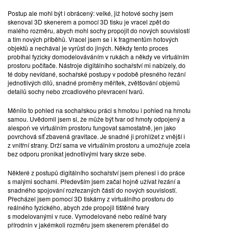
BĚH V LINIÍCH I., 2011 - 2022
Postup ale mohl být i obrácený: velké, již hotové sochy jsem
skenoval 3D skenerem a pomocí 3D tisku je vracel zpět do
malého rozměru, abych mohl sochy propojit do nových souvislostí
bronz | 23 x 44 x 14 cm | sign. Michal Gabriel 2011 - 2022 | 1/7
a tím nových příběhů. Vracel jsem se i k fragmentům hotových
objektů a nechával je vyrůst do jiných. Někdy tento proces
Dotaz na cenu
probíhal fyzicky domodelováváním v rukách a někdy ve virtuálním
prostoru počítače. Nástroje digitálního sochařství mi nabízely, do
té doby nevídané, sochařské postupy v podobě přesného řezání
jednotlivých dílů, snadné proměny měřítek, zvětšování objemů
detailů sochy nebo zrcadlového převracení tvarů.
Měnilo to pohled na sochařskou práci s hmotou i pohled na hmotu
samou. Uvědomil jsem si, že může být tvar od hmoty odpojený a
alespoň ve virtuálním prostoru fungovat samostatně, jen jako
povrchová síť zbavená gravitace. Je snadné ji prohlížet z vnější i
z vnitřní strany. Drží sama ve virtuálním prostoru a umožňuje zcela
bez odporu pronikat jednotlivými tvary skrze sebe.
Některé z postupů digitálního sochařství jsem přenesl i do práce
s malými sochami. Především jsem začal hojně užívat řezání a
snadného spojování rozřezaných částí do nových souvislostí.
Přecházel jsem pomocí 3D tiskárny z virtuálního prostoru do
reálného fyzického, abych zde propojil tištěné tvary
s modelovanými v ruce. Vymodelované nebo reálné tvary
přírodnin v jakémkoli rozměru jsem skenerem přenášel do