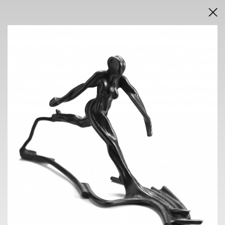
VÝSLEDKY AUKCE V PDF
AUKCE
VÝSTAVA
NOVÁ SÍŇ
Voršilská 3, Praha 1
13.9. - 24.9. 2023
11.00 h - 18.00 h
KONTAKT
Tomáš Lexa
+420 603 100 583
tomas.lexa
@pragueauctions.com