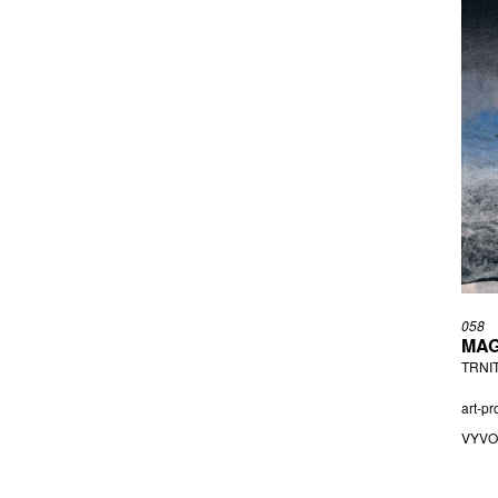
SKLENÁŘ ZDENĚK
ŠLACHTOVÁ EVA
SLAVÍK OTAKAR
ŠMÍD PAVEL
SMUTNÝ DALIBOR
SOUČEK KAREL
ŠPAŇHEL JAKUB
STRETTI ZAMPONI VIKTOR
ŠTURSA JAN
SUKDOLÁK PAVEL
SUKDOLÁKOVÁ MILADA
058
SURŮVKA JIŘÍ
MAG
SUŠKA ČESTMÍR
TRNI
ŠVABINSKÝ MAX
art-pr
ŠVANKMAJER JAN
VYVO
ŠVANKMAJER VÁCLAV
ŠVANKMAJEROVÁ EVA
TAVÍK ŠIMON FRANTIŠEK