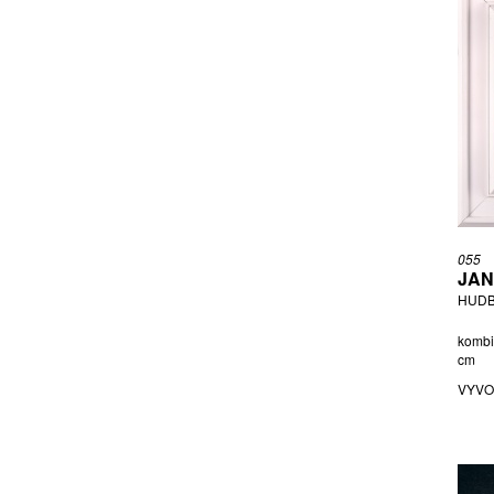
ORIEŠKOVÁ PETRA
OVČÁČEK EDUARD
PAVLÍK PETR
PIEKAR PAVEL
PILEČEK JINDŘICH
PÍSAŘÍK PETR
PITRA SVATOPLUK
PRÁŠEK KAREL
PREISIG VOJTĚCH
055
PUCHMAJEROVÁ LÍBA
JAN
RADOVÁ ŠÁRKA
HUDB
REYNEK BOHUSLAV
kombi
RITTSTEIN MICHAEL
cm
ROUČKA PAVEL
VYVO
RUMANSKÝ IGOR
ŠECHTLOVÁ MARIE MICHAELA
SEDLO KLÁRA
ŠIMOTOVÁ ADRIENA