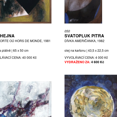
050
Í HEJNA
SVATOPLUK PITRA
PORTE OÚ HORS DE MONDE, 1981
DÍVKA AMERIČANKA, 1982
a plátně | 65 x 50 cm
olej na kartonu | 43,5 x 22,5 cm
LÁVACÍ CENA:
40 000 Kč
VYVOLÁVACÍ CENA:
4 000 Kč
VYDRAŽENO ZA:
4 600 Kč