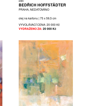
045
BEDŘICH HOFFSTÄDTER
PRAHA, NEDATOVÁNO
olej na kartonu | 75 x 59,5 cm
VYVOLÁVACÍ CENA:
20 000 Kč
VYDRAŽENO ZA:
20 000 Kč