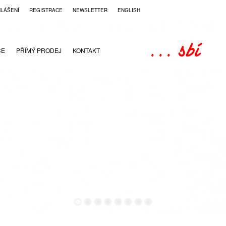
HLÁŠENÍ
REGISTRACE
NEWSLETTER
ENGLISH
CE
PŘÍMÝ PRODEJ
KONTAKT
●
●
●
●
●
●
●
●