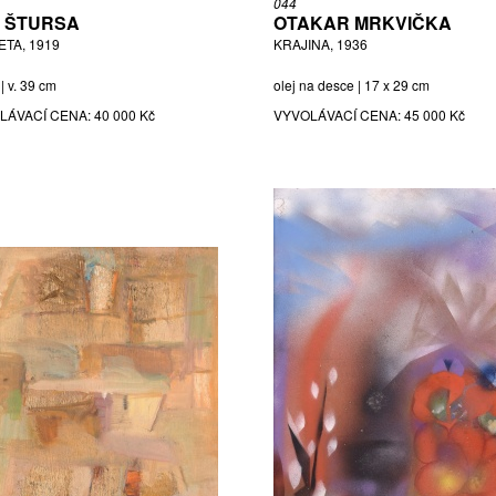
044
 ŠTURSA
OTAKAR MRKVIČKA
ETA, 1919
KRAJINA, 1936
| v. 39 cm
olej na desce | 17 x 29 cm
LÁVACÍ CENA:
40 000 Kč
VYVOLÁVACÍ CENA:
45 000 Kč