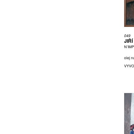
JIŘINCOVÁ LUDMILA
KAČER JIŘÍ
KAŠPAR ADOLF
KHUNOVÁ ANNA
KINTERA KRIŠTOF
049
JIŘ
KLÁPŠTĚ JAROSLAV
N’IM
KLIMEŠ SVATOPLUK
KOBLASA JAN
olej n
KOMÁREK IVAN
VYVO
KOMÁREK VLADIMÍR
KONRÁD MIROSLAV
KOTÍK PRAVOSLAV
KRISTOFORI JAN
KŘÍŽ JAROSLAV
KUBIŠTA BOHUMIL
KUČEROVÁ ALENA
LAMR ALEŠ
LAUFROVÁ ALENA