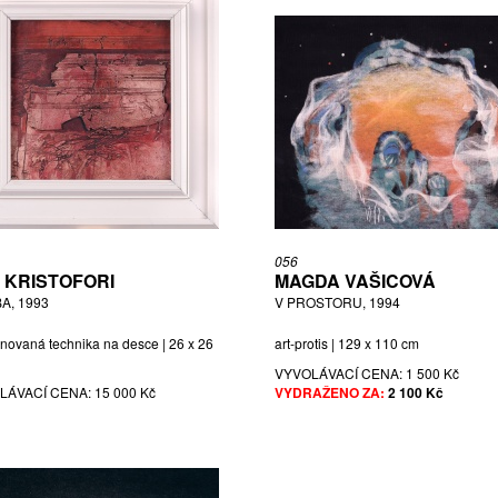
056
 KRISTOFORI
MAGDA VAŠICOVÁ
A, 1993
V PROSTORU, 1994
novaná technika na desce | 26 x 26
art-protis | 129 x 110 cm
VYVOLÁVACÍ CENA:
1 500 Kč
LÁVACÍ CENA:
15 000 Kč
VYDRAŽENO ZA:
2 100 Kč