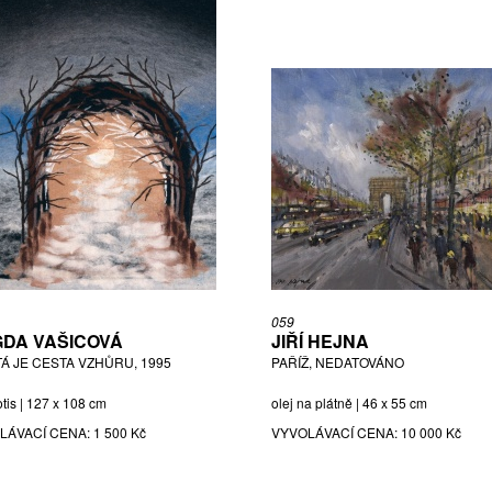
059
DA VAŠICOVÁ
JIŘÍ HEJNA
TÁ JE CESTA VZHŮRU, 1995
PAŘÍŽ, NEDATOVÁNO
otis | 127 x 108 cm
olej na plátně | 46 x 55 cm
LÁVACÍ CENA:
1 500 Kč
VYVOLÁVACÍ CENA:
10 000 Kč