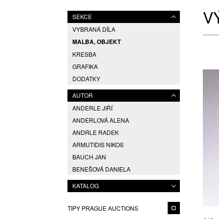
V
SEKCE
VYBRANÁ DÍLA
MALBA, OBJEKT
KRESBA
GRAFIKA
DODATKY
AUTOR
ANDERLE JIŘÍ
ANDERLOVÁ ALENA
ANDRLE RADEK
ARMUTIDIS NIKOS
BAUCH JAN
BENEŠOVÁ DANIELA
BÍM TOMÁŠ
KATALOG
BLABOLILOVÁ MARIE
BLÁHA VÁCLAV
TIPY PRAGUE AUCTIONS
BORN ADOLF