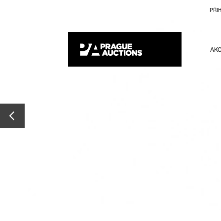
PŘI
AK