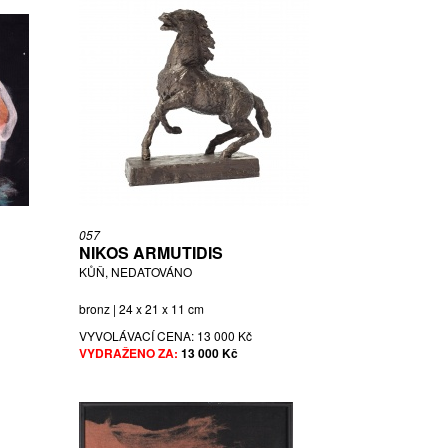
057
NIKOS ARMUTIDIS
KŮŇ, NEDATOVÁNO
bronz | 24 x 21 x 11 cm
VYVOLÁVACÍ CENA:
13 000 Kč
VYDRAŽENO ZA:
13 000 Kč