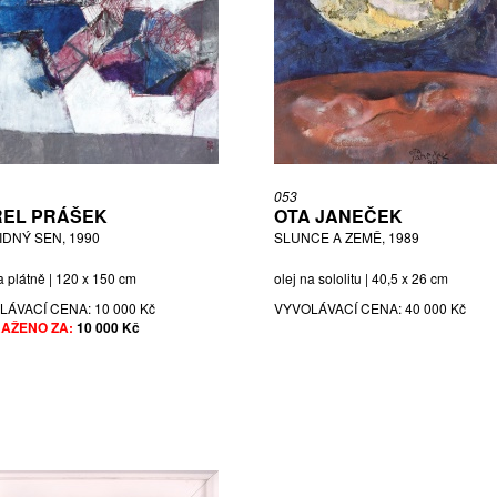
053
EL PRÁŠEK
OTA JANEČEK
IDNÝ SEN, 1990
SLUNCE A ZEMĚ, 1989
a plátně | 120 x 150 cm
olej na sololitu | 40,5 x 26 cm
LÁVACÍ CENA:
10 000 Kč
VYVOLÁVACÍ CENA:
40 000 Kč
AŽENO ZA:
10 000 Kč