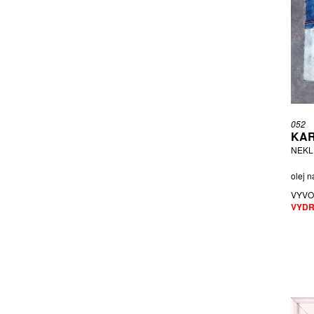
LESAŘOVÁ ROUBÍČKOVÁ MICHAELA
MACOUNOVÁ DRAHOMÍRA
MAFTEI LILIANA
MALICH KAREL
MELIŠ JURAJ
MICL
MIFFEK LUKÁŠ
052
KAR
MRKVIČKA OTAKAR
NEKL
NĚMCOVÁ BARBORA
NĚMEC MARTIN
olej n
NĚMEC RUDOLF
VYVO
NEMOUDRY EVA
VYDR
NEPRAŠ KAREL
NETOPIL ZDENĚK
NEZAŘAZEN AUTOR
NIKL PETR
NOVOTNÝ MILAN
ONER PASTA