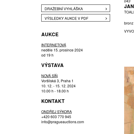
043
JAN
BOUDA JIŘÍ
DRAŽEBNÍ VYHLÁŠKA
TOAL
BOUDOVÁ JANA
VÝSLEDKY AUKCE V PDF
BUKOVSKÝ IVAN
bronz 
BURANT FRANTIŠEK
VYVO
AUKCE
ČÁPOVÁ HANA
ČEJKOVÁ ANNA ŠKOPKOVÁ
INTERNETOVÁ
neděle 15. prosince 2024
ČERNICKÝ JIŘÍ
od 19 h
CHABA KAREL
VÝSTAVA
CHRAMOSTA CYRIL
DEMEL KAREL
NOVÁ SÍŇ
Voršilská 3, Praha 1
ENGLBERTH MILOŠ
10. 12. - 15. 12. 2024
FÁROVÁ GABINA
10.00 h - 18.00 h
FILLA EMIL
KONTAKT
FISCHEROVÁ KVĚCHOVÁ MARIE
ONDŘEJ SÝKORA
FRANTA ROMAN
+420 603 770 945
GABRIEL MICHAL
info@pragueauctions.com
GRIMMICH IGOR
HÁBL PATRIK