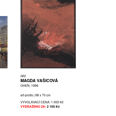
060
MAGDA VAŠICOVÁ
OHEŇ, 1996
art-protis | 98 x 70 cm
VYVOLÁVACÍ CENA:
1 000 Kč
VYDRAŽENO ZA:
2 100 Kč