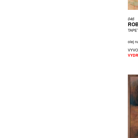
HAMPL JOSEF
HAMPL, LADISLAV MICHÁLEK
046
JOSEF
ROB
HAVLÍČKOVÁ DANIELA
TAPE
HEJNA JIŘÍ
olej n
HLINĚNSKÝ ROBERT
VYVO
HLOŽNÍK VINCENT
VYDR
HNÍZDIL JOSEF
HOFFMEISTEROVÁ XÉNIA
HOFFSTÄDTER BEDŘICH
HOLAN KAREL
HORÁLEK VOJTĚCH
HOZOVÁ MARTINA
JALŮVKA LADISLAV
JANEČEK OTA
JANKOVIČ JOZEF
JANULA FRANTIŠEK
JÍRA JOSEF