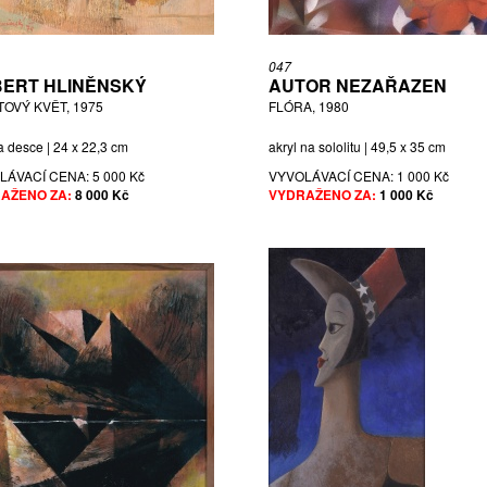
047
ERT HLINĚNSKÝ
AUTOR NEZAŘAZEN
TOVÝ KVĚT, 1975
FLÓRA, 1980
a desce | 24 x 22,3 cm
akryl na sololitu | 49,5 x 35 cm
LÁVACÍ CENA:
5 000 Kč
VYVOLÁVACÍ CENA:
1 000 Kč
AŽENO ZA:
8 000 Kč
VYDRAŽENO ZA:
1 000 Kč