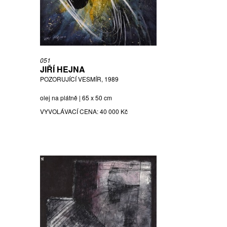
051
JIŘÍ HEJNA
POZORUJÍCÍ VESMÍR, 1989
olej na plátně | 65 x 50 cm
VYVOLÁVACÍ CENA:
40 000 Kč