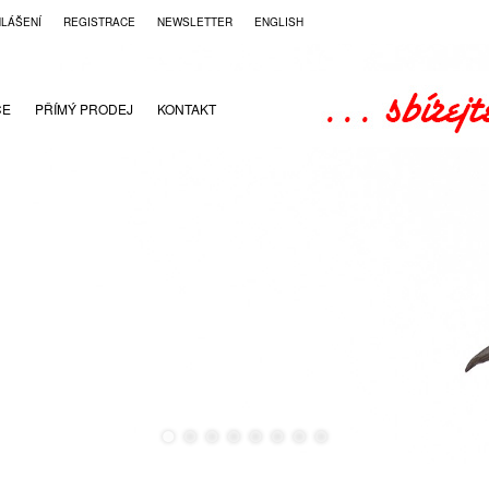
HLÁŠENÍ
REGISTRACE
NEWSLETTER
ENGLISH
CE
PŘÍMÝ PRODEJ
KONTAKT
●
●
●
●
●
●
●
●