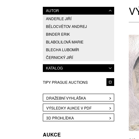
V
AUTOR
ANDERLE JIŘÍ
BĚLOCVĚTOV ANDREJ
BINDER ERIK
BLABOLILOVÁ MARIE
BLECHA LUBOMÍR
ČERNICKÝ JIŘÍ
DAVID JIŘÍ
KATALOG
DVOŘÁK JAROSLAV EDUARD
ELIÁŠ BOHUMIL
TIPY PRAGUE AUCTIONS
ENGLBERTH MILOŠ
FÁRA LIBOR
DRAŽEBNÍ VYHLÁŠKA
FÁROVÁ GABINA
VÝSLEDKY AUKCE V PDF
FREMUND RICHARD
3D PROHLÍDKA
FREŠO VIKTOR
GABRIEL MICHAL
AUKCE
HAMPL JOSEF