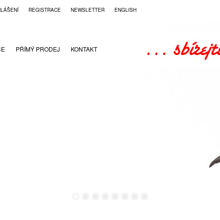
HLÁŠENÍ
REGISTRACE
NEWSLETTER
ENGLISH
CE
PŘÍMÝ PRODEJ
KONTAKT
●
●
●
●
●
●
●
●