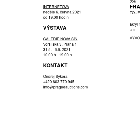
058
HOŘÁNEK JAROSLAV
FRA
INTERNETOVÁ
HOUDEK VLADIMÍR
neděle 6. června 2021
TO J
od 19.00 hodin
HOZOVÁ MARTINA
akryl
VÝSTAVA
JANEČEK OTA
cm
JANOUŠEK VLADIMÍR
VYVO
GALERIE NOVÁ SÍŇ
JANOUŠKOVÁ VĚRA
Voršilská 3, Praha 1
31.5. - 6.6. 2021
JETELA TOMÁŠ
10.00 h - 19.00 h
JUDL STANISLAV
KONTAKT
KAČER JIŘÍ
KINTERA KRIŠTOF
Ondřej Sýkora
+420 603 770 945
KOBLASA JAN
info@pragueauctions.com
KOLÁŘ JIŘÍ
KONVIČKA RICHARD
KOPECKÝ VLADIMÍR
KUBIŠTA BOHUMIL
KUPKA FRANTIŠEK
LAMR ALEŠ
LIMBOURG LAURA