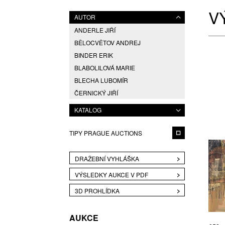
V
AUTOR
ANDERLE JIŘÍ
BĚLOCVĚTOV ANDREJ
BINDER ERIK
BLABOLILOVÁ MARIE
BLECHA LUBOMÍR
ČERNICKÝ JIŘÍ
DAVID JIŘÍ
KATALOG
DVOŘÁK JAROSLAV EDUARD
ELIÁŠ BOHUMIL
TIPY PRAGUE AUCTIONS
ENGLBERTH MILOŠ
FÁRA LIBOR
DRAŽEBNÍ VYHLÁŠKA
FÁROVÁ GABINA
VÝSLEDKY AUKCE V PDF
FREMUND RICHARD
3D PROHLÍDKA
FREŠO VIKTOR
GABRIEL MICHAL
AUKCE
HAMPL JOSEF