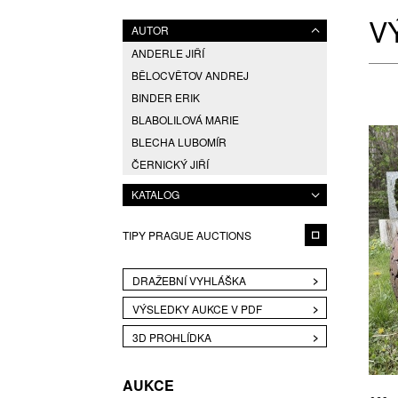
V
AUTOR
ANDERLE JIŘÍ
BĚLOCVĚTOV ANDREJ
BINDER ERIK
BLABOLILOVÁ MARIE
BLECHA LUBOMÍR
ČERNICKÝ JIŘÍ
DAVID JIŘÍ
KATALOG
DVOŘÁK JAROSLAV EDUARD
ELIÁŠ BOHUMIL
TIPY PRAGUE AUCTIONS
ENGLBERTH MILOŠ
FÁRA LIBOR
DRAŽEBNÍ VYHLÁŠKA
FÁROVÁ GABINA
VÝSLEDKY AUKCE V PDF
FREMUND RICHARD
3D PROHLÍDKA
FREŠO VIKTOR
GABRIEL MICHAL
AUKCE
HAMPL JOSEF