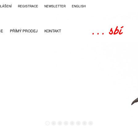
HLÁŠENÍ
REGISTRACE
NEWSLETTER
ENGLISH
CE
PŘÍMÝ PRODEJ
KONTAKT
●
●
●
●
●
●
●
●