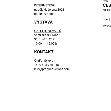
069
HOŘÁNEK JAROSLAV
ČES
INTERNETOVÁ
HOUDEK VLADIMÍR
neděle 6. června 2021
NEDO
od 19.00 hodin
HOZOVÁ MARTINA
ocel |
VÝSTAVA
JANEČEK OTA
VYVO
JANOUŠEK VLADIMÍR
GALERIE NOVÁ SÍŇ
JANOUŠKOVÁ VĚRA
Voršilská 3, Praha 1
31.5. - 6.6. 2021
JETELA TOMÁŠ
10.00 h - 19.00 h
JUDL STANISLAV
KONTAKT
KAČER JIŘÍ
KINTERA KRIŠTOF
Ondřej Sýkora
+420 603 770 945
KOBLASA JAN
info@pragueauctions.com
KOLÁŘ JIŘÍ
KONVIČKA RICHARD
KOPECKÝ VLADIMÍR
KUBIŠTA BOHUMIL
KUPKA FRANTIŠEK
LAMR ALEŠ
LIMBOURG LAURA