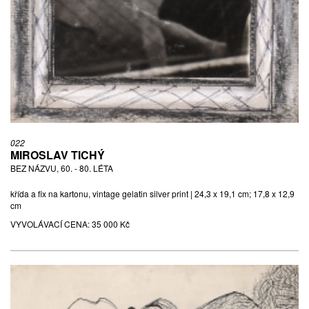
022
MIROSLAV TICHÝ
BEZ NÁZVU, 60. - 80. LÉTA
křída a fix na kartonu, vintage gelatin silver print | 24,3 x 19,1 cm; 17,8 x 12,9
cm
VYVOLÁVACÍ CENA:
35 000 Kč