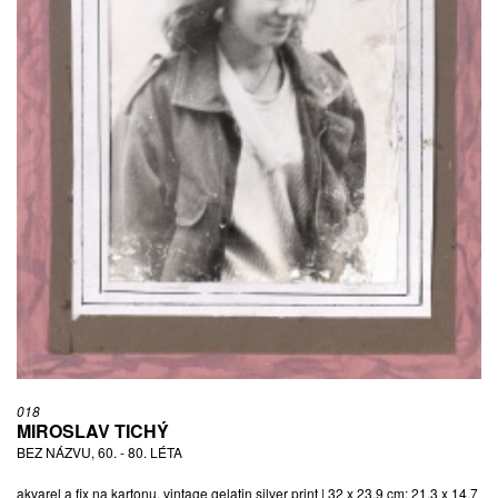
018
MIROSLAV TICHÝ
BEZ NÁZVU, 60. - 80. LÉTA
akvarel a fix na kartonu, vintage gelatin silver print | 32 x 23,9 cm; 21,3 x 14,7