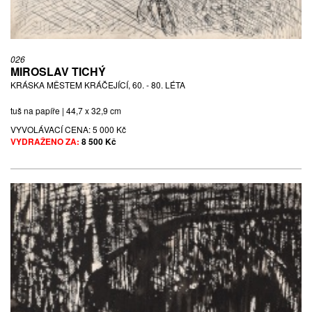
026
MIROSLAV TICHÝ
KRÁSKA MĚSTEM KRÁČEJÍCÍ, 60. - 80. LÉTA
tuš na papíře | 44,7 x 32,9 cm
VYVOLÁVACÍ CENA:
5 000 Kč
VYDRAŽENO ZA:
8 500 Kč