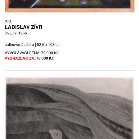
012
LADISLAV ZÍVR
KVĚTY, 1966
patinovaná sádra | 52,5 x 108 cm
VYVOLÁVACÍ CENA:
70 000 Kč
VYDRAŽENO ZA:
70 000 Kč