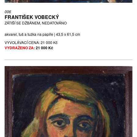
006
FRANTIŠEK VOBECKÝ
ZÁTIŠÍ SE DŽBÁNEM, NEDATOVÁNO
akvarel, tuš a tužka na papíře | 43,5 x 61,5 cm
VYVOLÁVACÍ CENA:
21 000 Kč
VYDRAŽENO ZA:
21 000 Kč