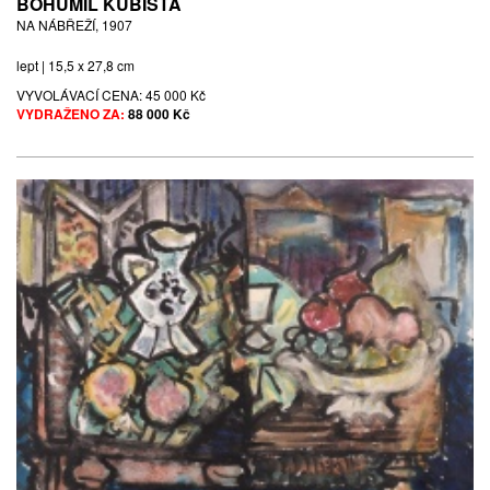
BOHUMIL KUBIŠTA
NA NÁBŘEŽÍ, 1907
lept | 15,5 x 27,8 cm
VYVOLÁVACÍ CENA:
45 000 Kč
VYDRAŽENO ZA:
88 000 Kč