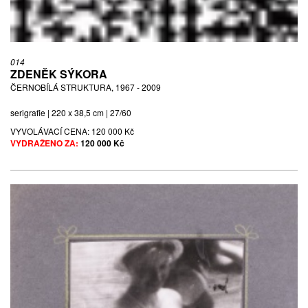
014
ZDENĚK SÝKORA
ČERNOBÍLÁ STRUKTURA, 1967 - 2009
serigrafie | 220 x 38,5 cm | 27/60
VYVOLÁVACÍ CENA:
120 000 Kč
VYDRAŽENO ZA:
120 000 Kč