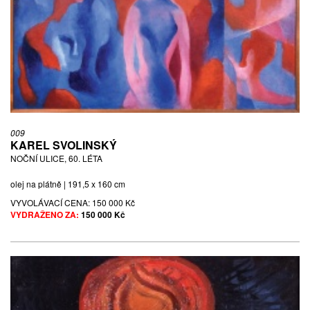
009
KAREL SVOLINSKÝ
NOČNÍ ULICE, 60. LÉTA
olej na plátně | 191,5 x 160 cm
VYVOLÁVACÍ CENA:
150 000 Kč
VYDRAŽENO ZA:
150 000 Kč