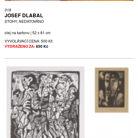
018
JOSEF DLABAL
STOHY, NEDATOVÁNO
olej na kartonu | 52 x 81 cm
VYVOLÁVACÍ CENA:
500 Kč
VYDRAŽENO ZA:
850 Kč