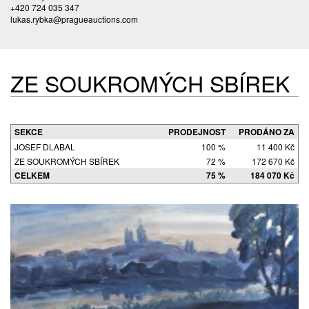
+420 724 035 347
lukas.rybka@pragueauctions.com
ZE SOUKROMÝCH SBÍREK
SEKCE
PRODEJNOST
PRODÁNO ZA
JOSEF DLABAL
100 %
11 400 Kč
ZE SOUKROMÝCH SBÍREK
72 %
172 670 Kč
CELKEM
75 %
184 070 Kč