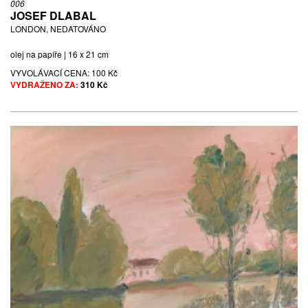
006
JOSEF DLABAL
LONDON, NEDATOVÁNO
olej na papíře | 16 x 21 cm
VYVOLÁVACÍ CENA:
100 Kč
VYDRAŽENO ZA:
310 Kč