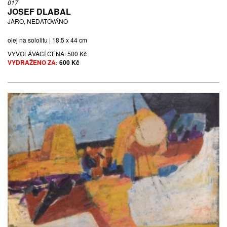
017
JOSEF DLABAL
JARO, NEDATOVÁNO
olej na sololitu | 18,5 x 44 cm
VYVOLÁVACÍ CENA:
500 Kč
VYDRAŽENO ZA:
600 Kč