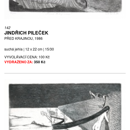
142
JINDŘICH PILEČEK
PŘED KRAJINOU, 1986
suchá jehla | 12 x 22 cm | 15/30
VYVOLÁVACÍ CENA:
100 Kč
VYDRAŽENO ZA:
350 Kč