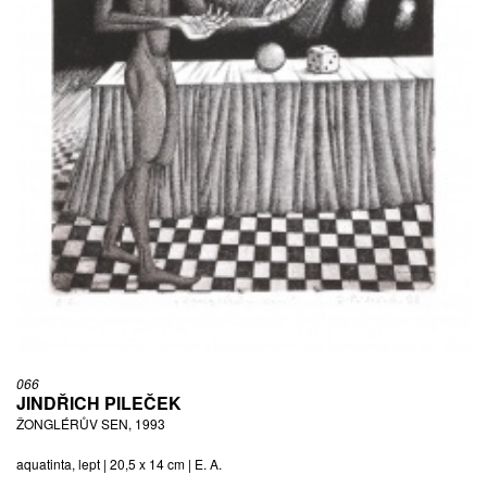
066
JINDŘICH PILEČEK
ŽONGLÉRŮV SEN, 1993
aquatinta, lept | 20,5 x 14 cm | E. A.