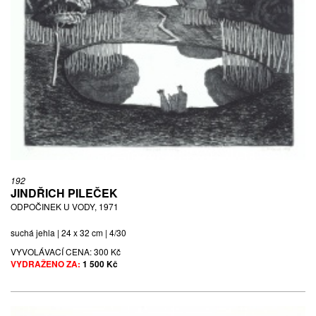
192
JINDŘICH PILEČEK
ODPOČINEK U VODY, 1971
suchá jehla | 24 x 32 cm | 4/30
VYVOLÁVACÍ CENA:
300 Kč
VYDRAŽENO ZA:
1 500 Kč