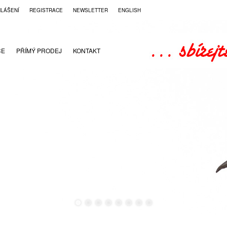
HLÁŠENÍ
REGISTRACE
NEWSLETTER
ENGLISH
CE
PŘÍMÝ PRODEJ
KONTAKT
●
●
●
●
●
●
●
●