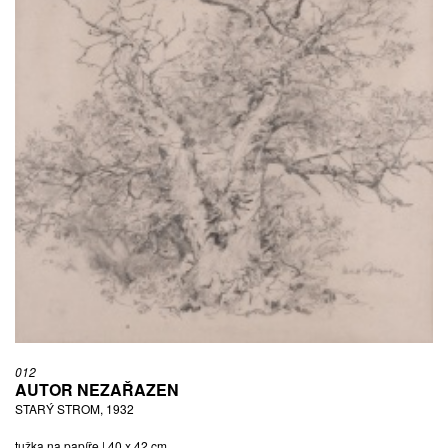
012
AUTOR NEZAŘAZEN
STARÝ STROM, 1932
tužka na papíře | 40 x 42 cm