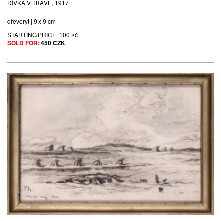
DÍVKA V TRÁVĚ, 1917
dřevoryt | 9 x 9 cm
STARTING PRICE:
100 Kč
SOLD FOR:
450 CZK