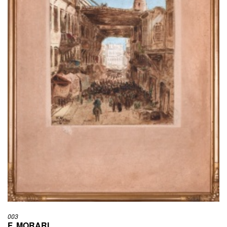
003
F. MORARI