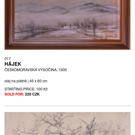
011
HÁJEK
ČESKOMORAVSKÁ VYSOČINA, 1930
olej na plátně | 45 x 60 cm
STARTING PRICE:
100 Kč
SOLD FOR:
220 CZK