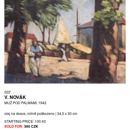
022
V. NOVÁK
MUŽ POD PALMAMI, 1942
olej na desce, mírně poškozeno | 34,5 x 30 cm
STARTING PRICE:
100 Kč
SOLD FOR:
360 CZK