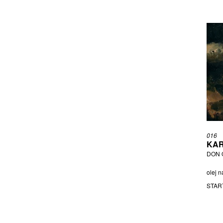
PILAŘ RADEK
PÍSAŘÍK PETR
PLACHT OTTO
POŠVIC MIROSLAV
PRÁŠEK KAREL
PTÁČEK JIŘÍ
RADOVÁ ŠÁRKA
REDDY KRISTINA
RINGO ČECH FRANTIŠEK
RÓNA JAROSLAV
ROSSÍ KAROLÍNA
016
KAR
ROŽÁNEK VÁCLAV
DON 
ROZSYPAL IVO
ŠALAMOUN JIŘÍ
olej n
SALINGER IVO
STAR
SEDLECKÝ ZBYNĚK
SIKORA RUDOLF
ŠILHÁN VÁCLAV