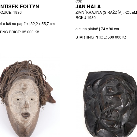
002
NTIŠEK FOLTÝN
JAN HÁLA
OZICE, 1936
ZIMNÍ KRAJINA (S RAŽDÍM), KOLEM
ROKU 1930
l a tuš na papíře | 32,2 x 55,7 cm
olej na plátně | 74 x 90 cm
TING PRICE:
35 000 Kč
STARTING PRICE:
500 000 Kč