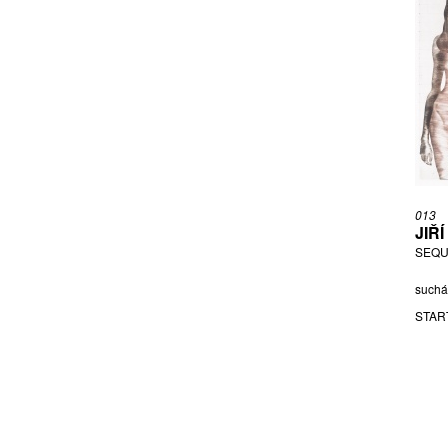
NENUTIL OPENMINDZ360 MAREK
NEPASICKÝ JIŘÍ
NESÁZAL MICHAL
NEŠLEHA PAVEL
NEZAŘAZEN AUTOR
NIKL PETR
NOVÁK VLADIMÍR
NOVÁKOVÁ NIKOLA
NOVÁKOVÁ BRÁZDOVÁ VĚRA
013
JIŘ
NOVOTNÝ MILAN
SEQU
OLMER MATĚJ
suchá 
ONER PASTA
ORIEŠKOVÁ PETRA
STAR
OUHEL IVAN
OVČÁČEK EDUARD
PASTRŇÁK PETR
PAUZER KAREL
PAVLÍK PETR