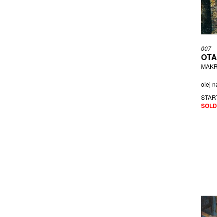
JANEČEK OTA
JANKOVIČ JOZEF
JANOUŠKOVÁ VĚRA
JETELA TOMÁŠ
007
JIŘINCOVÁ LUDMILA
OTA
JIRKŮ BORIS
MAKR
KAČER JIŘÍ
olej n
KÁLLAY DUŠAN
STAR
KALVODA ALOIS
SOLD
KINTERA KRIŠTOF
KLÁPŠTĚ JAROSLAV
KLIMEŠ SVATOPLUK
KOBLASA JAN
KOBLIHA FRANTIŠEK
KOKOLIA VLADIMÍR
KOLÁŘ JIŘÍ
KOLENČÍK VOJTĚCH
KOMÁREK IVAN