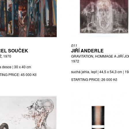
011
EL SOUČEK
JIŘÍ ANDERLE
, 1970
GRAVITATION, HOMMAGE A JIŘÍ JO
1972
a desce | 30 x 40 cm
suchá jehla, lept | 44,5 x 54,3 cm | 1
TING PRICE:
45 000 Kč
STARTING PRICE:
26 000 Kč