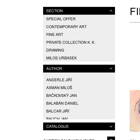
F
SECTION
SPECIAL OFFER
CONTEMPORARY ART
FINE ART
PRIVATE COLLECTION K. K.
DRAWING
MILOS URBASEK
GRAPHICS
AUTHOR
ANDERLE JIŘÍ
AXMAN MILOŠ
BAČKOVSKÝ JAN
BALABÁN DANIEL
BALCAR JIŘÍ
BAUCH JAN
CATALOGUE
BAUERNFREUND JAKUB
BĚLOCVĚTOV ANDREJ