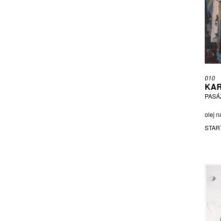
KOMÁREK VLADIMÍR
KONVIČKA RICHARD
KOTÍK JAN
KOTÍK PRAVOSLAV
KREJČA ALEŠ
KUČERA ZDENĚK
010
LADA JOSEF
KAR
LHOTÁK KAMIL
PASÁŽ
LOMOVÁ IVANA
olej n
MANSFELDOVÁ EVA
STAR
MAZÁČ PETR
MELIŠ JURAJ
MIKESKA JIŘÍ
MIRÓ JOAN
MIRVALD VLADISLAV
MŽYK JOZEF
NAČERADSKÝ JIŘÍ
NĚMEC TOMÁŠ