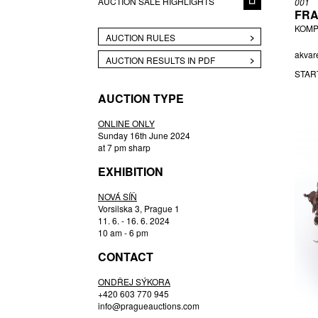
AUCTION SALE HIGHLIGHTS
001
BERÁNEK JIŘÍ
FRA
BÍLEK ALOIS
KOMP
AUCTION RULES
BÍLEK FRANTIŠEK
akvare
BLABOLILOVÁ MARIE
AUCTION RESULTS IN PDF
STAR
BLÁHA VÁCLAV
BOŠTÍK VÁCLAV
AUCTION TYPE
BOUDA CYRIL
ONLINE ONLY
BROMOVÁ VERONIKA
Sunday 16th June 2024
BROŽ RADEK
at 7 pm sharp
BUKOVSKÝ IVAN
EXHIBITION
ČERNICKÝ JIŘÍ
NOVÁ SÍŇ
ČERNÝ FILIP
Vorsilska 3, Prague 1
CHATRNÝ DALIBOR
11. 6. - 16. 6. 2024
10 am - 6 pm
CHLUPÁČ MILOSLAV
CZIROKOVÁ RENATA
CONTACT
DAVID JIŘÍ
ONDŘEJ SÝKORA
DIVIŠ ALÉN
+420 603 770 945
info@pragueauctions.com
ENGLBERTH MILOŠ