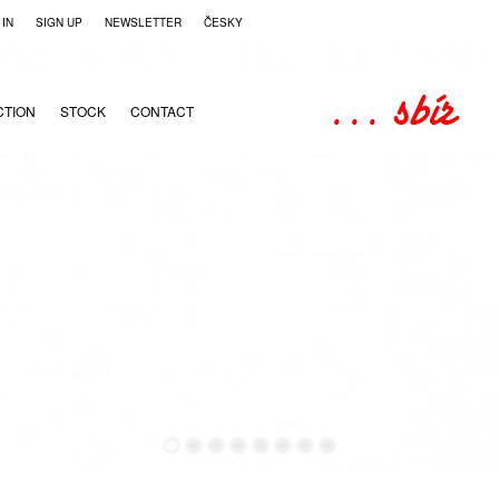
 IN
SIGN UP
NEWSLETTER
ČESKY
CTION
STOCK
CONTACT
●
●
●
●
●
●
●
●