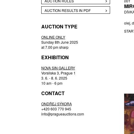
AUCTION RULES
001
MIR
DVORSKÝ BOHUMÍR
AUCTION RESULTS IN PDF
DÍVKA
ENGLBERTH MILOŠ
FÁRA LIBOR
olej, 
AUCTION TYPE
GABRIEL MARTIN
STAR
GABRIEL MICHAL
ONLINE ONLY
Sunday 8th June 2025
GRAMMAR ALBINUS
at 7.00 pm sharp
GRUBER IVAN
EXHIBITION
GRUS JAROSLAV
HAAS AŠOT
NOVA SIN GALLERY
Vorsilska 3, Prague 1
HÁBL PATRIK
3. 6. - 8. 6. 2025
HAMPL JOSEF
10 am - 6 pm
HEJNA VÁCLAV
CONTACT
HLAVA PAVEL
ONDŘEJ SÝKORA
HLAVIČKA TOMÁŠ
+420 603 770 945
HODONSKÝ FRANTIŠEK
info@pragueauctions.com
HOFFMEISTER ADOLF
HOŠKOVÁ ANEŽKA
HOZOVÁ MARTINA