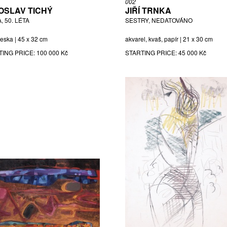
002
OSLAV TICHÝ
JIŘÍ TRNKA
, 50. LÉTA
SESTRY, NEDATOVÁNO
deska | 45 x 32 cm
akvarel, kvaš, papír | 21 x 30 cm
TING PRICE:
100 000 Kč
STARTING PRICE:
45 000 Kč