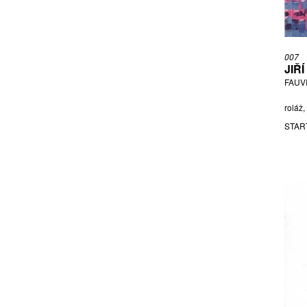
KULHÁNEK OLDŘICH
LANGER KAREL
MAŠATA RADKO
MATOUŠ DALIBOR
007
JIŘ
MATOUŠEK FRANTIŠEK
FAUV
MELIŠ JURAJ
MICL
roláž
MUZIKA FRANTIŠEK
STAR
NAČERADSKÝ JIŘÍ
NAĎO RASTISLAV
NĚMEC RUDOLF
NĚMEČEK M.
NEZAŘAZEN AUTOR
NIKL PETR
ONER PASTA
OPENMINDZ360
PASTRŇÁK PETR
PÍSAŘÍK PETR