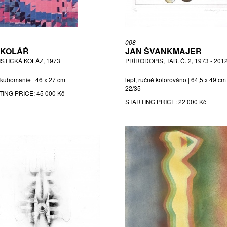
008
Í KOLÁŘ
JAN ŠVANKMAJER
ISTICKÁ KOLÁŽ, 1973
PŘÍRODOPIS, TAB. Č. 2, 1973 - 201
, kubomanie | 46 x 27 cm
lept, ručně kolorováno | 64,5 x 49 cm 
22/35
TING PRICE:
45 000 Kč
STARTING PRICE:
22 000 Kč