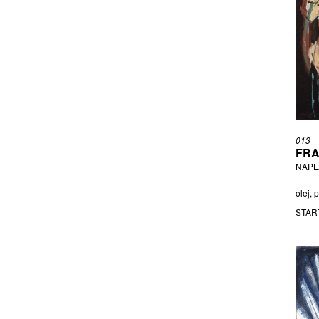
ŠVANKMAJER JAN
ŠVANKMAJER VÁCLAV
ŠVANKMAJEROVÁ EVA
ŠVÉDA TOMÁŠ
ŠVENGSBÍR JIŘÍ
TICHÝ MIROSLAV
TOCKSTEIN JOSEF
TRAMPOTA JAN
013
TRANTINA DANIEL
FRA
TRNKA JIŘÍ
NAPL
URBÁSEK MILOŠ
olej, 
VALTER KAREL
STAR
VARVODIČOVÁ MARIA
VOBECKÝ, PŘIPSÁNO FRANTIŠEK
VOŽNIAK JAROSLAV
VRANA JAN