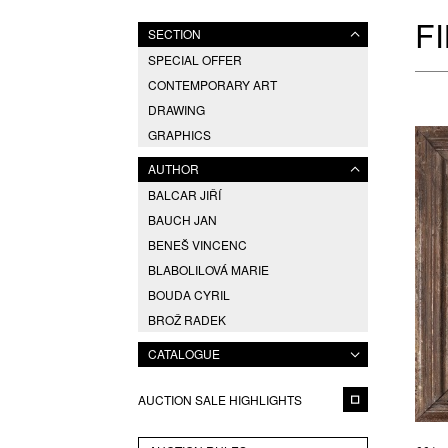
F
SECTION
SPECIAL OFFER
CONTEMPORARY ART
DRAWING
GRAPHICS
AUTHOR
BALCAR JIŘÍ
BAUCH JAN
BENEŠ VINCENC
BLABOLILOVÁ MARIE
BOUDA CYRIL
BROŽ RADEK
ČERNÝ FILIP
CATALOGUE
CHABA KAREL
CIBULKOVÁ JANA
AUCTION SALE HIGHLIGHTS
CZIROKOVÁ RENATA
DRAHOTOVÁ VERONIKA