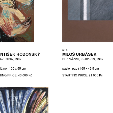
014
NTIŠEK HODONSKÝ
MILOŠ URBÁSEK
AVENINA, 1982
BEZ NÁZVU, K - 82 - 13, 1982
plátno | 100 x 55 cm
pastel, papír | 65 x 49,5 cm
TING PRICE:
43 000 Kč
STARTING PRICE:
21 000 Kč