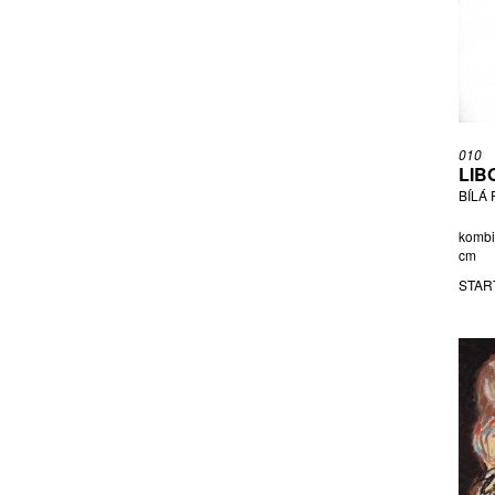
PLNÝ LUBOŠ
PRÁŠEK KAREL
RADOVÁ ŠÁRKA
RAPIN JAN
REICHMANN VILÉM
RIEDELBAUCH RUDOLF
010
RITTSTEIN MICHAEL
LIB
BÍLÁ
SINGER MICHAL
SION ZBYŠEK
kombi
SKLENÁŘ ZDENĚK
cm
SLAVÍK OTAKAR
STAR
ŠMÍD PAVEL
ŠNAJDR MIROSLAV
SOUČEK KAREL
SOUKUP VÍT
ŠPÁLA VÁCLAV
ŠTECH ADAM
ŠVABINSKÝ, PŘÍPSÁNO MAXMILIÁN