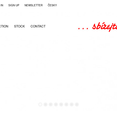
 IN
SIGN UP
NEWSLETTER
ČESKY
CTION
STOCK
CONTACT
●
●
●
●
●
●
●
●