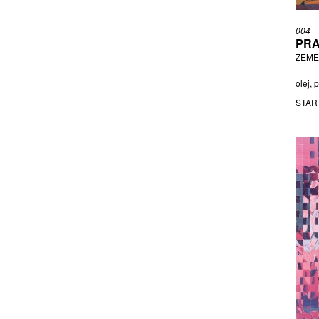
HŘEBAČKOVÁ PETRA
004
HUDEČEK FRANTIŠEK
PRA
ISTLER JOSEF
ZEMĚ
IVANOV EUGENE
olej, 
JANEČEK OTA
STAR
JAROŠ LIBOR
JÍRA JOSEF
KADRNOŽKA DIMITRIJ
KARBUS LUKÁŠ
KINTERA KRIŠTOF
KOBLASA JAN
KOLÁŘ JIŘÍ
KONVIČKA RICHARD
KOTÍK PRAVOSLAV
KŘÍŽ JAROSLAV
KŘÍŽOVÁ BRÝDOVÁ EVA
KUBÍČEK JAN