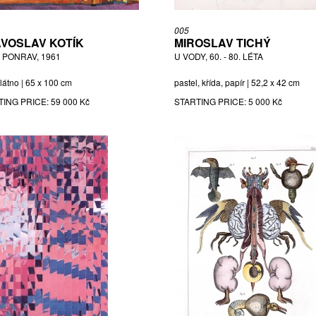
005
VOSLAV KOTÍK
MIROSLAV TICHÝ
 PONRAV, 1961
U VODY, 60. - 80. LÉTA
plátno | 65 x 100 cm
pastel, křída, papír | 52,2 x 42 cm
TING PRICE:
59 000 Kč
STARTING PRICE:
5 000 Kč