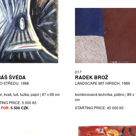
017
ÁŠ ŠVÉDA
RADEK BROŽ
KO STŘEDU, 1988
LANDSCAPE MIT HIRSCH, 1989
l, kvaš, tuš, tužka, papír | 97 x 69 cm
kombinovaná technika, plátno | 89 x
cm
TING PRICE:
5 000 Kč
 FOR:
5 500 CZK
STARTING PRICE:
45 000 Kč