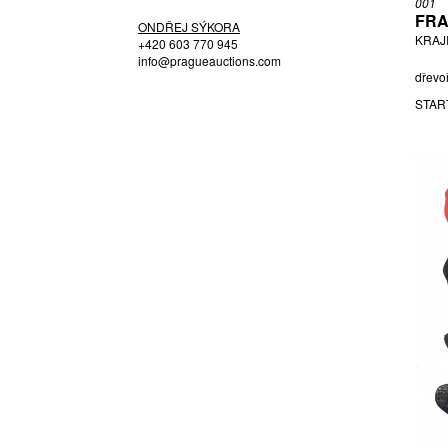
001
FRA
ONDŘEJ SÝKORA
KRAJ
+420 603 770 945
info@pragueauctions.com
dřevoř
STAR