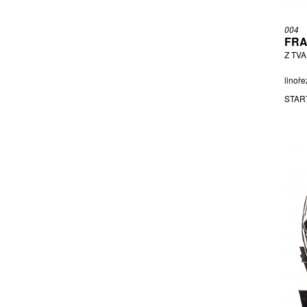
004
FRA
Z TV
linoře
STAR