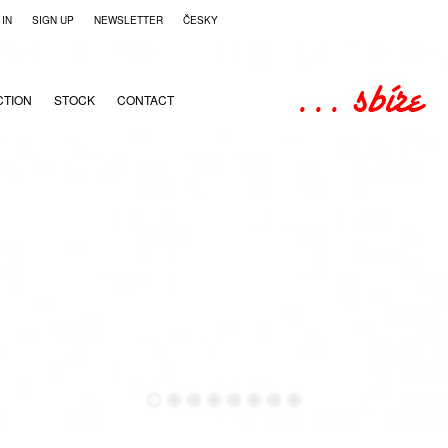
 IN
SIGN UP
NEWSLETTER
ČESKY
CTION
STOCK
CONTACT
●
●
●
●
●
●
●
●