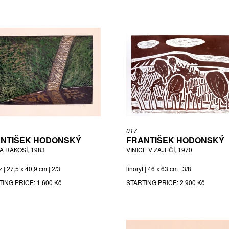
017
NTIŠEK HODONSKÝ
FRANTIŠEK HODONSKÝ
A RÁKOSÍ, 1983
VINICE V ZAJEČÍ, 1970
z | 27,5 x 40,9 cm | 2/3
linoryt | 46 x 63 cm | 3/8
TING PRICE:
1 600 Kč
STARTING PRICE:
2 900 Kč