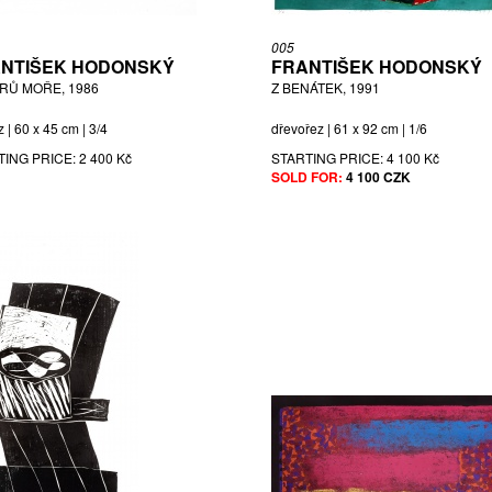
005
NTIŠEK HODONSKÝ
FRANTIŠEK HODONSKÝ
ARŮ MOŘE, 1986
Z BENÁTEK, 1991
z | 60 x 45 cm | 3/4
dřevořez | 61 x 92 cm | 1/6
TING PRICE:
2 400 Kč
STARTING PRICE:
4 100 Kč
SOLD FOR:
4 100 CZK