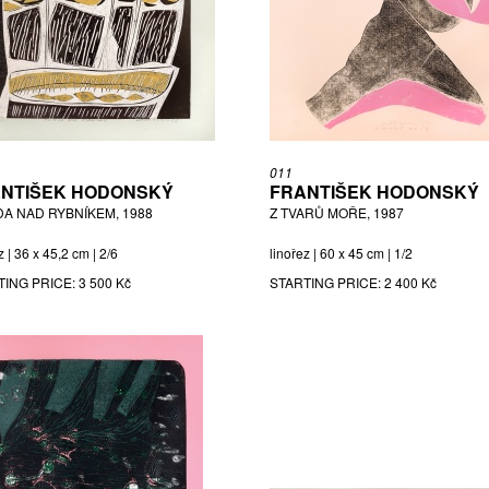
011
NTIŠEK HODONSKÝ
FRANTIŠEK HODONSKÝ
DA NAD RYBNÍKEM, 1988
Z TVARŮ MOŘE, 1987
z | 36 x 45,2 cm | 2/6
linořez | 60 x 45 cm | 1/2
TING PRICE:
3 500 Kč
STARTING PRICE:
2 400 Kč