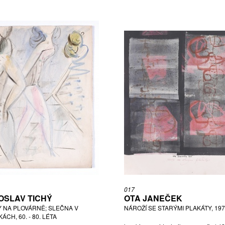
017
OSLAV TICHÝ
OTA JANEČEK
Y NA PLOVÁRNĚ; SLEČNA V
NÁROŽÍ SE STARÝMI PLAKÁTY, 19
ÁCH, 60. - 80. LÉTA