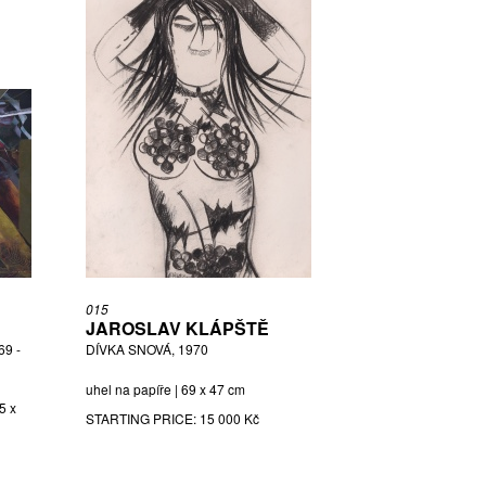
015
JAROSLAV KLÁPŠTĚ
9 -
DÍVKA SNOVÁ, 1970
uhel na papíře | 69 x 47 cm
5 x
STARTING PRICE:
15 000 Kč