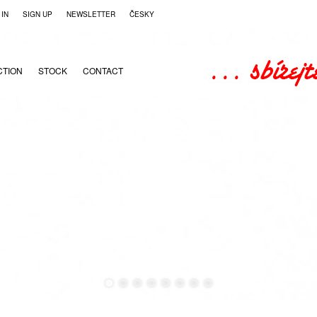
 IN
SIGN UP
NEWSLETTER
ČESKY
CTION
STOCK
CONTACT
●
●
●
●
●
●
●
●