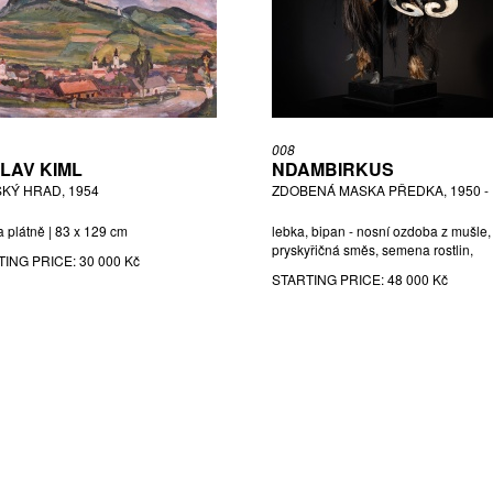
008
LAV KIML
NDAMBIRKUS
SKÝ HRAD, 1954
ZDOBENÁ MASKA PŘEDKA, 1950 - 
a plátně | 83 x 129 cm
lebka, bipan - nosní ozdoba z mušle,
pryskyřičná směs, semena rostlin,
TING PRICE:
30 000 Kč
STARTING PRICE:
48 000 Kč