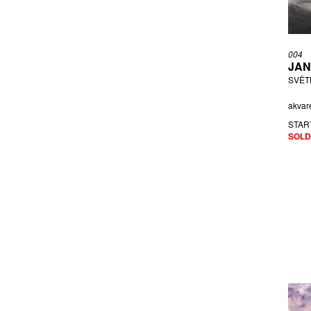
KOKOLIA VLADIMÍR
KONŮPEK JAN
KUČEROVÁ ALENA
004
KYNCL FRANTIŠEK
JAN
MATOUŠEK FRANTIŠEK
SVĚT
MĚŠŤÁNEK TOMÁŠ
akvare
MIKESKA JIŘÍ
MOJEŠČÍK DAVID
STAR
SOLD
MÜHLBAUER PAVEL
NDAMBIRKUS
NĚMEC RUDOLF
NĚMEC TOMÁŠ
NEPRAŠ KAREL
NIKL PETR
NOVÁK VLADIMÍR
PASTRŇÁK PETR
PAVLÍK PETR
PÍSAŘÍK PETR