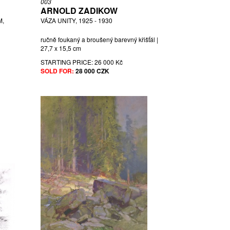
003
ARNOLD ZADIKOW
M,
VÁZA UNITY, 1925 - 1930
ručně foukaný a broušený barevný křišťál |
27,7 x 15,5 cm
STARTING PRICE:
26 000 Kč
SOLD FOR:
28 000 CZK