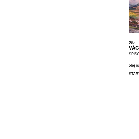
PITÍN DANIEL
RADOVÁ ŠÁRKA
RAFL TOMÁŠ
RATAJ JOSEF
ROZSYPAL IVO
ŠETELÍK JAROSLAV
007
VÁC
ŠIMERA EVŽEN
SPIŠ
ŠÍPEK BOŘEK
SLAVÍK OTAKAR
olej n
ŠMÍD PAVEL
STAR
ŠNAJDR MIROSLAV
SOUČEK KAREL
ŠPAŇHEL JAKUB
ŠTĚDRÝ KAREL
ŠTOREK FRANTIŠEK
ŠVANKMAJER JAN
ŠVÉDA JAKUB
SÝKORA ZDENĚK