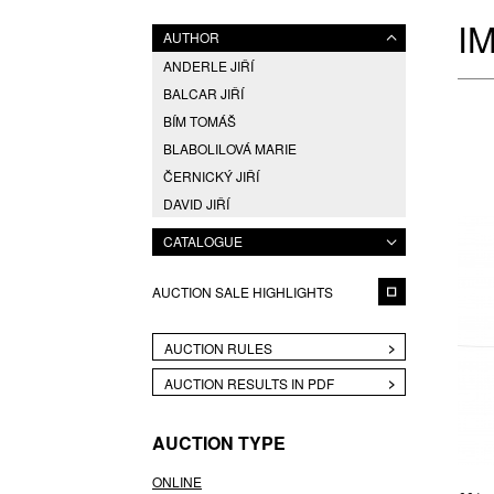
I
AUTHOR
ANDERLE JIŘÍ
BALCAR JIŘÍ
BÍM TOMÁŠ
BLABOLILOVÁ MARIE
ČERNICKÝ JIŘÍ
DAVID JIŘÍ
DOKOUPIL JIŘÍ GEORG
CATALOGUE
DVOŘÁK JAROSLAV EDUARD
ENGLBERTH MILOŠ
AUCTION SALE HIGHLIGHTS
FILLA EMIL
FUKA, PŘIPSÁNO VLADIMÍR
AUCTION RULES
HAAS ASOT
AUCTION RESULTS IN PDF
HAYEK PAVEL
HLAVIČKA TOMÁŠ
AUCTION TYPE
HOFFMANN JOSEF
HÖHMOVÁ ZDENA
ONLINE