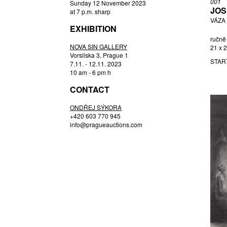
001
Sunday 12 November 2023
HOŘAVA FRANTIŠEK
JOS
at 7 p.m. sharp
HOZOVÁ MARTINA
VÁZA 
EXHIBITION
JAN BAUCH JAN LAUDA
ručně 
JAN ŠVANKMAJER (1934) EVA
NOVA SIN GALLERY
21 x 
ŠVANKMAJEROVÁ (1940 - 2005),
Vorsilska 3, Prague 1
STAR
7.11. - 12.11. 2023
JANEČEK OTA
10 am - 6 pm h
JETELA TOMÁŠ
CONTACT
JÍRA JOSEF
KALÁB JAN
ONDŘEJ SÝKORA
KALOUSEK JIŘÍ
+420 603 770 945
info@pragueauctions.com
KAREL JIŘÍ
KARMAZÍN JIŘÍ
KIML VÁCLAV
KINTERA KRIŠTOF
KLÁPŠTĚ JAROSLAV
KLEIN VLADIMÍR
KNAP JAN
KOBLASA JAN