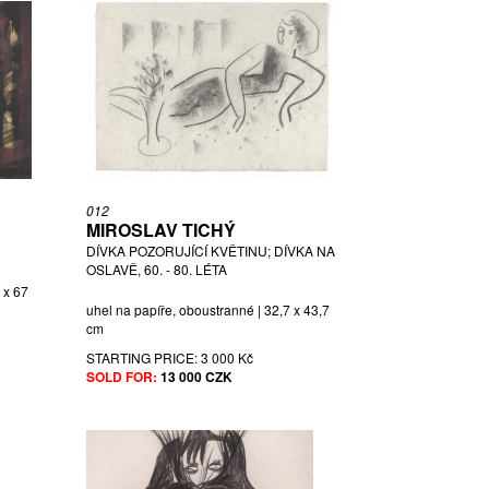
012
MIROSLAV TICHÝ
DÍVKA POZORUJÍCÍ KVĚTINU; DÍVKA NA
OSLAVĚ, 60. - 80. LÉTA
 x 67
uhel na papíře, oboustranné | 32,7 x 43,7
cm
STARTING PRICE:
3 000 Kč
SOLD FOR:
13 000 CZK