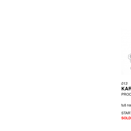
013
KAR
PROC
tuš na
STAR
SOLD