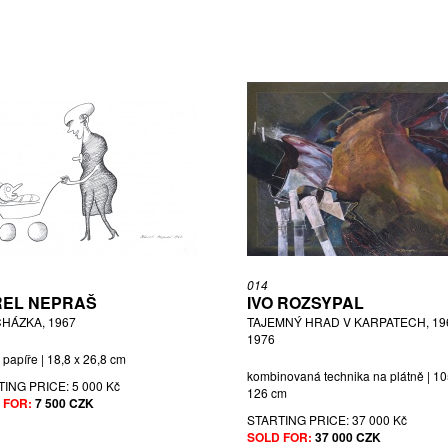
014
EL NEPRAŠ
IVO ROZSYPAL
HÁZKA, 1967
TAJEMNÝ HRAD V KARPATECH, 196
1976
 papíře | 18,8 x 26,8 cm
kombinovaná technika na plátně | 10
TING PRICE:
5 000 Kč
126 cm
 FOR:
7 500 CZK
STARTING PRICE:
37 000 Kč
SOLD FOR:
37 000 CZK