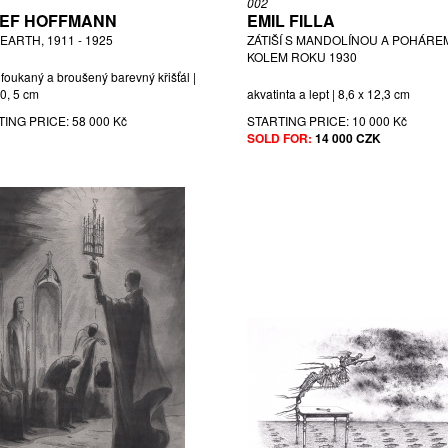
002
EF HOFFMANN
EMIL FILLA
EARTH, 1911 - 1925
ZÁTIŠÍ S MANDOLÍNOU A POHÁRE
KOLEM ROKU 1930
foukaný a broušený barevný křišťál |
20, 5 cm
akvatinta a lept | 8,6 x 12,3 cm
TING PRICE:
58 000 Kč
STARTING PRICE:
10 000 Kč
SOLD FOR:
14 000 CZK