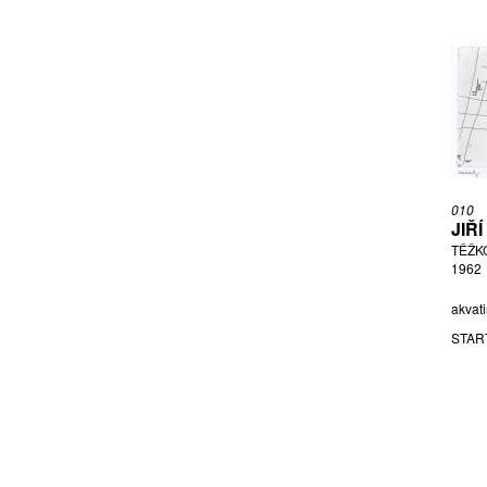
TICHÝ MIROSLAV
TOYEN
TRINKEWITZ KAREL
VALTER KAREL
VÍZNER FRANTIŠEK
ŽÁČEK JOSEF
ZADIKOW ARNOLD
010
JIŘ
TĚŽK
1962
akvati
STAR