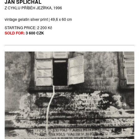
JAN ŠPLÍCHAL
Z CYKLU PŘÍBĚH JEZÍRKA, 1996
vintage gelatin silver print | 49,6 x 60 cm
STARTING PRICE:
2 200 Kč
SOLD FOR:
3 600 CZK