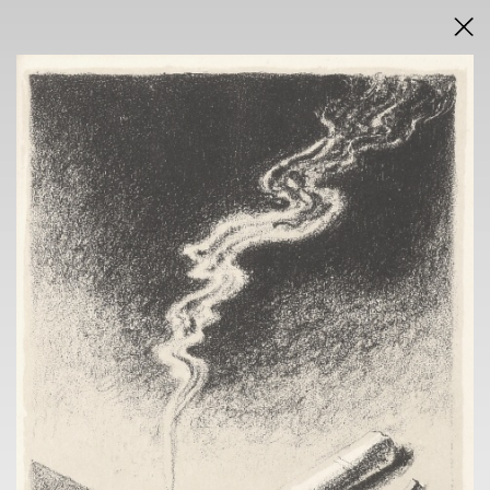
AUCTION RULES
AUCTION RESULTS IN PDF
AUCTION TYPE
ONLINE
Saturday 18 August 2021
from 6 p.m. sharp
EXHIBITION
NOVA SIN GALLERY
Voršilská 3, Prague 1
12.4. - 18.4. 2021
10 am - 6 pm
CONTACT
Lukáš Rybka
+420 724 035 347