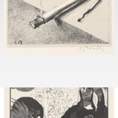
lukas.rybka@pragueauctions.com
PRIVATE COLLECTION
141
(1901 - 1984)
CYRIL BOUDA