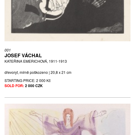
CIGARETA, NEDATOVÁNO
litografie | 12 x 8,7 cm | sign. C. Bouda
STARTING PRICE:
100 CZK
SOLD FOR:
550 CZK
001
JOSEF VÁCHAL
KATEŘINA EMERICHOVÁ, 1911-1913
dřevoryt, mírně poškozeno | 20,8 x 21 cm
STARTING PRICE:
2 000 Kč
SOLD FOR:
2 000 CZK