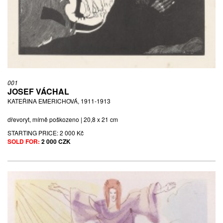
(1933)
DIVERTIMENTO I., NEDATOVÁNO
suchá jehla, lept | 19,4 x 15,6 cm | sign. Zdena Kabátová Táborská
| 23/40
STARTING PRICE:
100 CZK
SOLD FOR:
170 CZK
001
JOSEF VÁCHAL
KATEŘINA EMERICHOVÁ, 1911-1913
dřevoryt, mírně poškozeno | 20,8 x 21 cm
STARTING PRICE:
2 000 Kč
SOLD FOR:
2 000 CZK