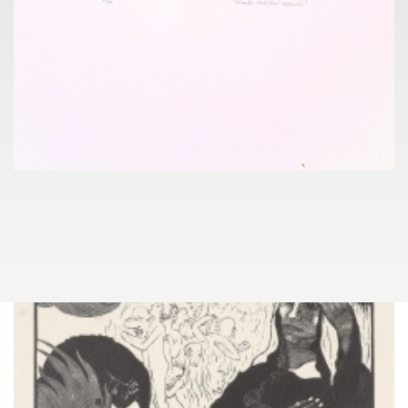
lukas.rybka@pragueauctions.com
PRIVATE COLLECTION
184
ZDENA KABÁTOVÁ TÁBORSKÁ