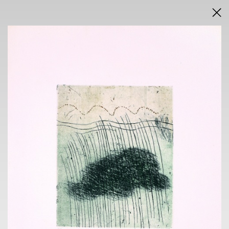
AUCTION RULES
AUCTION RESULTS IN PDF
AUCTION TYPE
ONLINE
Saturday 18 August 2021
from 6 p.m. sharp
EXHIBITION
NOVA SIN GALLERY
Voršilská 3, Prague 1
12.4. - 18.4. 2021
10 am - 6 pm
CONTACT
Lukáš Rybka
+420 724 035 347