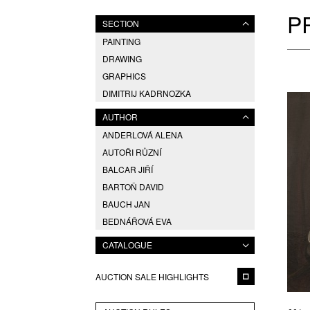
P
SECTION
PAINTING
DRAWING
GRAPHICS
DIMITRIJ KADRNOZKA
AUTHOR
ANDERLOVÁ ALENA
AUTOŘI RŮZNÍ
BALCAR JIŘÍ
BARTOŇ DAVID
BAUCH JAN
BEDNÁŘOVÁ EVA
BĚLOCVĚTOV ANDREJ
CATALOGUE
BENEŠ PAVEL
BENEŠ VLASTIMIL
AUCTION SALE HIGHLIGHTS
BERKUM BORIS VAN
BESTA PAVEL