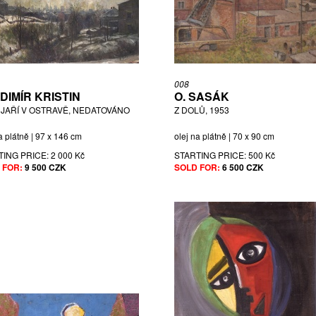
008
DIMÍR KRISTIN
O. SASÁK
JAŘÍ V OSTRAVĚ, NEDATOVÁNO
Z DOLŮ, 1953
a plátně | 97 x 146 cm
olej na plátně | 70 x 90 cm
TING PRICE:
2 000 Kč
STARTING PRICE:
500 Kč
 FOR:
9 500 CZK
SOLD FOR:
6 500 CZK