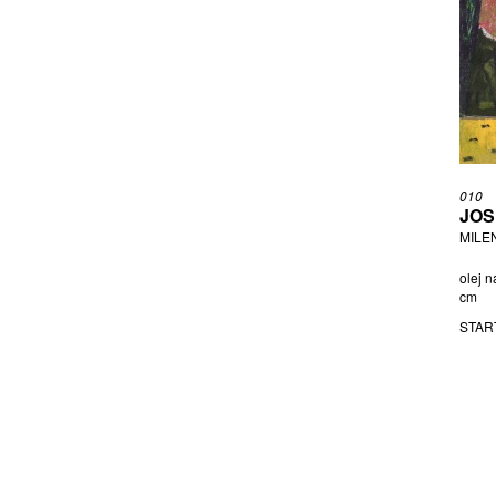
KOTÍK PRAVOSLAV
KRISTIN VLADIMÍR
KŘÍŽ JAROSLAV
KROČA ANTONÍN
KUNC MILAN
KUPKA FRANTIŠEK
LADA JOSEF
010
LADRA ZDENĚK
JOS
LAŠTŮVKA OLDŘICH
MILEN
LAŠTŮVKOVÁ MARKÉTA
olej n
LAUFROVÁ ALENA
cm
LESNÝ
STAR
LEXA RUDOLF
LHOTÁK KAMIL
LICHTENSTEIN ROY
LIESLER JOSEF
LUNGOVÁ BARBORA
MATOUŠ DALIBOR