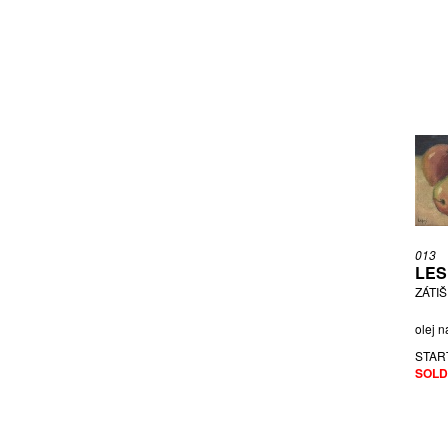
MĚDÍLEK JIŘÍ
MĚŠŤÁNEK TOMÁŠ
MÉZL ZDENĚK
MICHÁLEK JIŘÍ
MICL
MIKESKA JIŘÍ
MORAVEC ALOIS
MOTTL FRANTIŠEK
MOUCHA MILOSLAV
MÜHLBAUER PAVEL
NAČERADSKÝ JIŘÍ
013
LES
NEČAS BOHUMIL
ZÁTI
NENUTIL MAREK
olej n
NEZAŘAZEN AUTOR
NIKL PETR
STAR
SOLD
NOVÁK LADISLAV
NOVÁKOVÁ NIKOLA
NOWAK WILLI