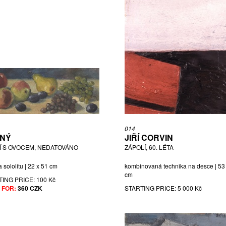
014
NÝ
JIŘÍ CORVIN
ŠÍ S OVOCEM, NEDATOVÁNO
ZÁPOLÍ, 60. LÉTA
a sololitu | 22 x 51 cm
kombinovaná technika na desce | 53
cm
TING PRICE:
100 Kč
 FOR:
360 CZK
STARTING PRICE:
5 000 Kč