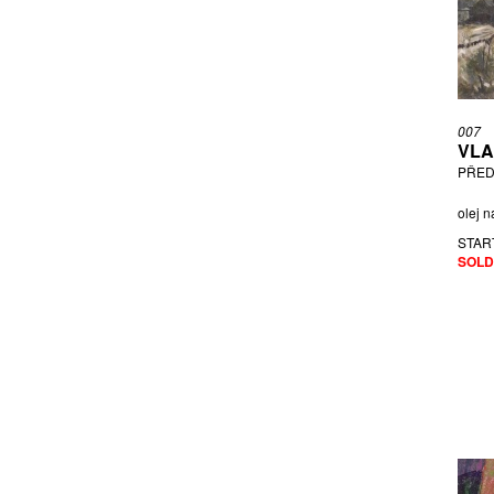
JÍRA JOSEF
JIŘINCOVÁ LUDMILA
JIRKŮ BORIS
JOHN, PŘIPSÁNO JIŘÍ
KADRNOŽKA DIMITRIJ
007
KAFKA ČESTMÍR
VLA
KAFKA, PŘIPSÁNO JAROSLAV
PŘED
KARAS KAREL
olej n
KINTERA KRIŠTOF
STAR
KIŠKA HERBERT
SOLD
KLÁPŠTĚ JAROSLAV
KLÁSEK O.
KLIMEŠ SVATOPLUK
KOBLASA JAN
KOLÍBAL STANISLAV
KOMÁREK IVAN
KOMÁREK VLADIMÍR
KONVIČKA RICHARD