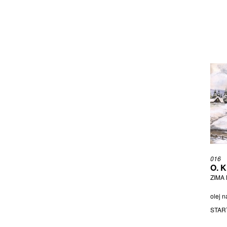
ONDRÁŠKA JOSEF
ONER PASTA
OUHEL IVAN
PAUL JAN
PEŠICOVÁ JAROSLAVA
PODHRÁZSKÝ STANISLAV
POLO GE
POŠVIC MIROSLAV
PŘÍLESKÝ IVO
PROCHÁZKA JOSEF
PROKOPCOVÁ EVA
PTÁČEK JINDŘICH
REINEROVÁ JANA
016
O. 
RIDINGER JOHANN ELIAS
ZIMA 
RITTSTEIN MICHAEL
ROCMAN VLADIMÍR
olej n
ROUČKA PAVEL
STAR
ROZSYPAL IVO