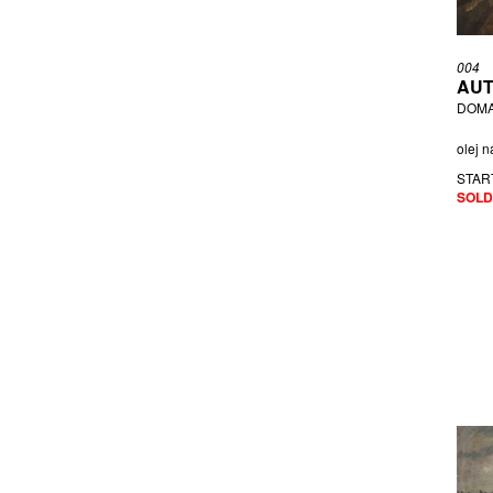
ENGLBERTH MILOŠ
FIGER JIŘÍ
004
FOUSTKOVÁ ALENA
AUT
DOMA
GROSSEOVÁ ELZBIETA
HAMPL JOSEF
olej n
HLAVATÝ PAVEL
STAR
HNÍK JOSEF
SOLD
HOFFMEISTEROVÁ XÉNIA
HOLÝ MILOSLAV
HOLÝ STANISLAV
HOŠKOVÁ ANEŽKA
HOURA MIROSLAV
HŘIVNÁČ TOMÁŠ
HUDCOVÁ IRENA
JANEČEK OTA
JANOUŠEK VLADIMÍR
JANOUŠKOVÁ VĚRA