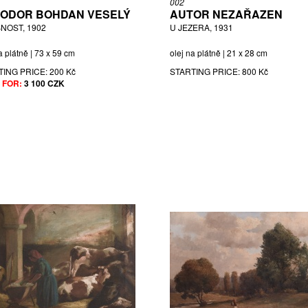
002
ODOR BOHDAN VESELÝ
AUTOR NEZAŘAZEN
NOST, 1902
U JEZERA, 1931
a plátně | 73 x 59 cm
olej na plátně | 21 x 28 cm
TING PRICE:
200 Kč
STARTING PRICE:
800 Kč
 FOR:
3 100 CZK