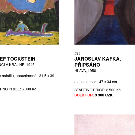
011
EF TOCKSTEIN
JAROSLAV KAFKA,
PŘIPSÁNO
CI V KRAJINĚ, 1945
HLAVA, 1950
a sololitu, oboustranné | 31,5 x 39
olej na desce | 47 x 34 cm
TING PRICE:
6 000 Kč
STARTING PRICE:
2 500 Kč
SOLD FOR:
3 300 CZK