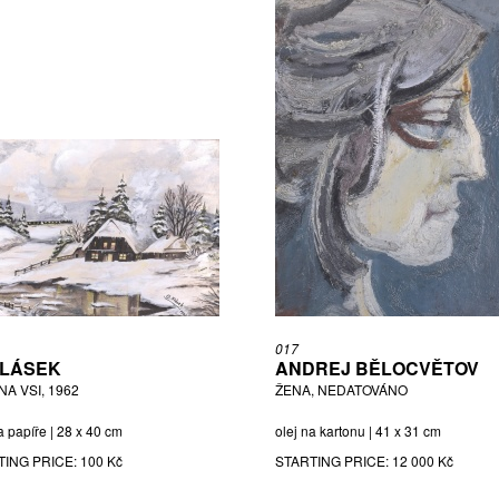
017
KLÁSEK
ANDREJ BĚLOCVĚTOV
NA VSI, 1962
ŽENA, NEDATOVÁNO
a papíře | 28 x 40 cm
olej na kartonu | 41 x 31 cm
TING PRICE:
100 Kč
STARTING PRICE:
12 000 Kč