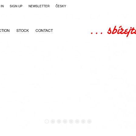
 IN
SIGN UP
NEWSLETTER
ČESKY
CTION
STOCK
CONTACT
●
●
●
●
●
●
●
●