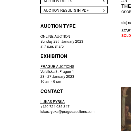
AUCTION RULES
001
THE
BÍM TOMÁŠ
AUCTION RESULTS IN PDF
OSOB
BLABOLILOVÁ MARIE
BÖHM DAVID
olej n
AUCTION TYPE
BONDI WILLIAM
STAR
SOLD
BORN ADOLF
ONLINE AUCTION
Sunday 29th January 2023
ČADA MARTIN
at 7 p.m. sharp
ČAPEK JOSEF
EXHIBITION
ČECHOVÁ OLGA
ČERMÁK MARKO
PRAGUE AUCTIONS
Vorsilska 3, Prague 1
ČERNÝ KAREL
23 - 27 January 2023
CHABA KAREL
10 am - 6 pm
CHADIMA JIŘÍ
CONTACT
CORVIN JIŘÍ
LUKÁŠ RYBKA
DAVID JIŘÍ
+420 724 035 347
DEMEL KAREL
lukas.rybka@pragueauctions.com
DUBAY OREST
DUŠEK LUBOMÍR
DVOŘÁK JAROSLAV EDUARD