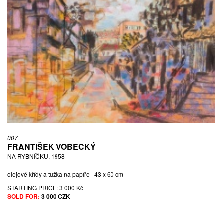
007
FRANTIŠEK VOBECKÝ
NA RYBNÍČKU, 1958
olejové křídy a tužka na papíře | 43 x 60 cm
STARTING PRICE:
3 000 Kč
SOLD FOR:
3 000 CZK