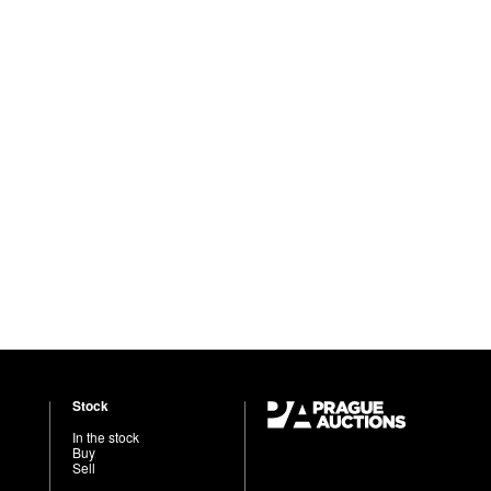
Stock
In the stock
Buy
Sell