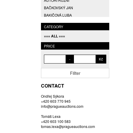
AUTOŘI RŮZNÍ
BAČKOVSKÝ JAN
BAKIČOVÁ LUBA
BALCAR JIŘÍ
CATEGORY
BALCAR KAREL
=== ALL ===
BALCAR MARTIN
BALÍČEK PETR
PRICE
BARTÁČEK KAREL
-
Kč
BARTKO MAREK
BARTOŇ DAVID
Fillter
BARTOŠ JIŘÍ
BARTOŠOVÁ LISBETH
CONTACT
BASTL ROMAN
Ondřej Sýkora
BAUCH JAN
+420 603 770 945
BAUER VL.
info@pragueauctions.com
BAUR MAX
Tomáš Lexa
BEDNÁŘOVÁ EVA
+420 603 100 583
tomas.lexa@pragueauctions.com
BĚHAL DOMINIK