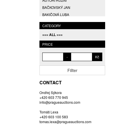
AUTOŘI RŮZNÍ
BAČKOVSKÝ JAN
BAKIČOVÁ LUBA
BALCAR JIŘÍ
CATEGORY
BALCAR KAREL
=== ALL ===
BALCAR MARTIN
BALÍČEK PETR
PRICE
BARTÁČEK KAREL
-
Kč
BARTKO MAREK
BARTOŇ DAVID
Fillter
BARTOŠ JIŘÍ
BARTOŠOVÁ LISBETH
CONTACT
BASTL ROMAN
Ondřej Sýkora
BAUCH JAN
+420 603 770 945
BAUER VL.
info@pragueauctions.com
BAUR MAX
Tomáš Lexa
BEDNÁŘOVÁ EVA
+420 603 100 583
tomas.lexa@pragueauctions.com
BĚHAL DOMINIK