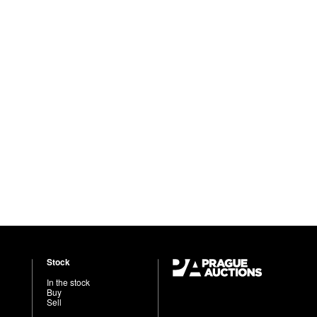
Stock
In the stock
Buy
Sell