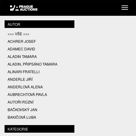
AUTOR
=== VŠE ===
ACHRER JOSEF
ADAMEC DAVID
ALADIN TAMARA
ALADIN, PŘIPSÁNO TAMARA
ALINARI FRATELLI
ANDERLE JIŘÍ
ANDERLOVÁ ALENA
AUBRECHTOVÁ PAVLA
AUTOŘI RŮZNÍ
BAČKOVSKÝ JAN
BAKIČOVÁ LUBA
BALCAR JIŘÍ
KATEGORIE
BALCAR KAREL