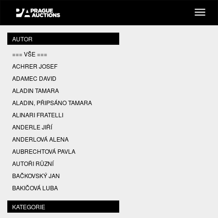
AUTOR
=== VŠE ===
ACHRER JOSEF
ADAMEC DAVID
ALADIN TAMARA
ALADIN, PŘIPSÁNO TAMARA
ALINARI FRATELLI
ANDERLE JIŘÍ
ANDERLOVÁ ALENA
AUBRECHTOVÁ PAVLA
AUTOŘI RŮZNÍ
BAČKOVSKÝ JAN
BAKIČOVÁ LUBA
BALCAR JIŘÍ
KATEGORIE
BALCAR KAREL