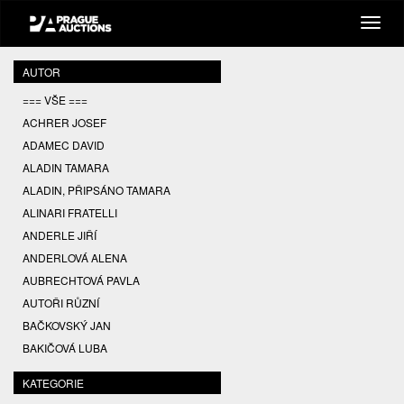
AUTOR
=== VŠE ===
ACHRER JOSEF
ADAMEC DAVID
ALADIN TAMARA
ALADIN, PŘIPSÁNO TAMARA
ALINARI FRATELLI
ANDERLE JIŘÍ
ANDERLOVÁ ALENA
AUBRECHTOVÁ PAVLA
AUTOŘI RŮZNÍ
BAČKOVSKÝ JAN
BAKIČOVÁ LUBA
BALCAR JIŘÍ
KATEGORIE
BALCAR KAREL