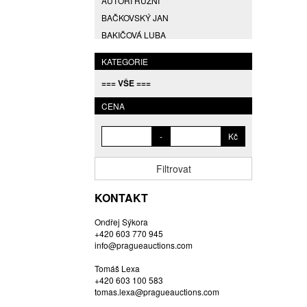
AUTOŘI RŮZNÍ
BAČKOVSKÝ JAN
BAKIČOVÁ LUBA
BALCAR JIŘÍ
KATEGORIE
BALCAR KAREL
=== VŠE ===
BALCAR MARTIN
BALÍČEK PETR
CENA
BARTÁČEK KAREL
-
Kč
BARTKO MAREK
BARTOŇ DAVID
Filtrovat
BARTOŠ JIŘÍ
BARTOŠOVÁ LISBETH
KONTAKT
BASTL ROMAN
Ondřej Sýkora
BAUCH JAN
+420 603 770 945
BAUER VL.
info@pragueauctions.com
BAUR MAX
Tomáš Lexa
BEDNÁŘOVÁ EVA
+420 603 100 583
tomas.lexa@pragueauctions.com
BĚHAL DOMINIK