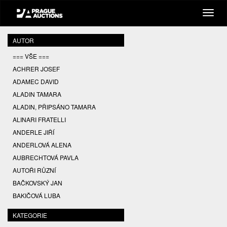
AUTOR
=== VŠE ===
ACHRER JOSEF
ADAMEC DAVID
ALADIN TAMARA
ALADIN, PŘIPSÁNO TAMARA
ALINARI FRATELLI
ANDERLE JIŘÍ
ANDERLOVÁ ALENA
AUBRECHTOVÁ PAVLA
AUTOŘI RŮZNÍ
BAČKOVSKÝ JAN
BAKIČOVÁ LUBA
BALCAR JIŘÍ
KATEGORIE
BALCAR KAREL