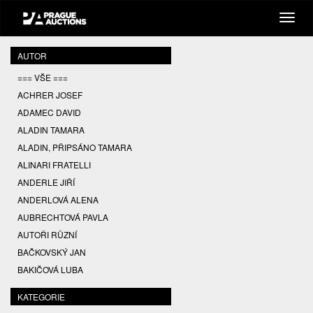
AUTOR
=== VŠE ===
ACHRER JOSEF
ADAMEC DAVID
ALADIN TAMARA
ALADIN, PŘIPSÁNO TAMARA
ALINARI FRATELLI
ANDERLE JIŘÍ
ANDERLOVÁ ALENA
AUBRECHTOVÁ PAVLA
AUTOŘI RŮZNÍ
BAČKOVSKÝ JAN
BAKIČOVÁ LUBA
BALCAR JIŘÍ
KATEGORIE
BALCAR KAREL