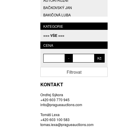
AUTOŘI RŮZNÍ
BAČKOVSKÝ JAN
BAKIČOVÁ LUBA
BALCAR JIŘÍ
KATEGORIE
BALCAR KAREL
=== VŠE ===
BALCAR MARTIN
BALÍČEK PETR
CENA
BARTÁČEK KAREL
-
Kč
BARTKO MAREK
BARTOŇ DAVID
Filtrovat
BARTOŠ JIŘÍ
BARTOŠOVÁ LISBETH
KONTAKT
BASTL ROMAN
Ondřej Sýkora
BAUCH JAN
+420 603 770 945
BAUER VL.
info@pragueauctions.com
BAUR MAX
Tomáš Lexa
BEDNÁŘOVÁ EVA
+420 603 100 583
tomas.lexa@pragueauctions.com
BĚHAL DOMINIK