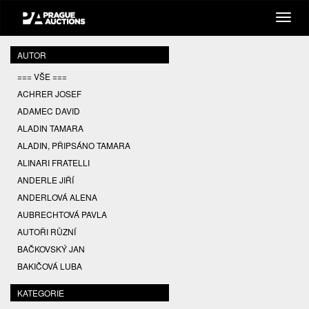
AUTOR
=== VŠE ===
ACHRER JOSEF
ADAMEC DAVID
ALADIN TAMARA
ALADIN, PŘIPSÁNO TAMARA
ALINARI FRATELLI
ANDERLE JIŘÍ
ANDERLOVÁ ALENA
AUBRECHTOVÁ PAVLA
AUTOŘI RŮZNÍ
BAČKOVSKÝ JAN
BAKIČOVÁ LUBA
BALCAR JIŘÍ
KATEGORIE
BALCAR KAREL