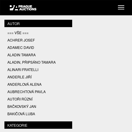
AUTOR
=== VŠE ===
ACHRER JOSEF
ADAMEC DAVID
ALADIN TAMARA
ALADIN, PŘIPSÁNO TAMARA
ALINARI FRATELLI
ANDERLE JIŘÍ
ANDERLOVÁ ALENA
AUBRECHTOVÁ PAVLA
AUTOŘI RŮZNÍ
BAČKOVSKÝ JAN
BAKIČOVÁ LUBA
BALCAR JIŘÍ
KATEGORIE
BALCAR KAREL