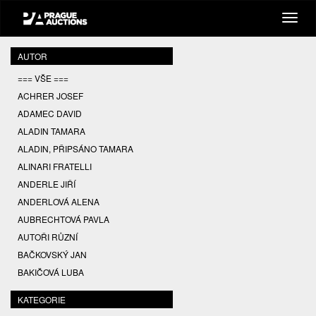
AUTOR
=== VŠE ===
ACHRER JOSEF
ADAMEC DAVID
ALADIN TAMARA
ALADIN, PŘIPSÁNO TAMARA
ALINARI FRATELLI
ANDERLE JIŘÍ
ANDERLOVÁ ALENA
AUBRECHTOVÁ PAVLA
AUTOŘI RŮZNÍ
BAČKOVSKÝ JAN
BAKIČOVÁ LUBA
BALCAR JIŘÍ
KATEGORIE
BALCAR KAREL