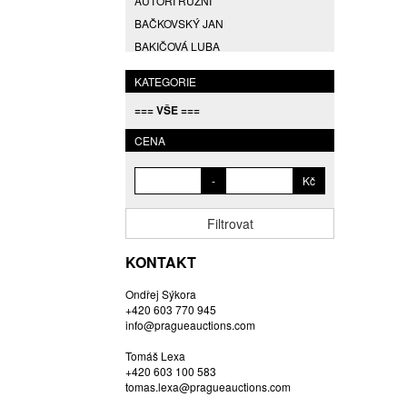
AUTOŘI RŮZNÍ
BAČKOVSKÝ JAN
BAKIČOVÁ LUBA
BALCAR JIŘÍ
KATEGORIE
BALCAR KAREL
=== VŠE ===
BALCAR MARTIN
BALÍČEK PETR
CENA
BARTÁČEK KAREL
-
Kč
BARTKO MAREK
BARTOŇ DAVID
Filtrovat
BARTOŠ JIŘÍ
BARTOŠOVÁ LISBETH
KONTAKT
BASTL ROMAN
Ondřej Sýkora
BAUCH JAN
+420 603 770 945
BAUER VL.
info@pragueauctions.com
BAUR MAX
Tomáš Lexa
BEDNÁŘOVÁ EVA
+420 603 100 583
tomas.lexa@pragueauctions.com
BĚHAL DOMINIK