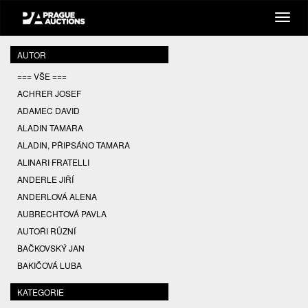
AUTOR
=== VŠE ===
ACHRER JOSEF
ADAMEC DAVID
ALADIN TAMARA
ALADIN, PŘIPSÁNO TAMARA
ALINARI FRATELLI
ANDERLE JIŘÍ
ANDERLOVÁ ALENA
AUBRECHTOVÁ PAVLA
AUTOŘI RŮZNÍ
BAČKOVSKÝ JAN
BAKIČOVÁ LUBA
BALCAR JIŘÍ
KATEGORIE
BALCAR KAREL