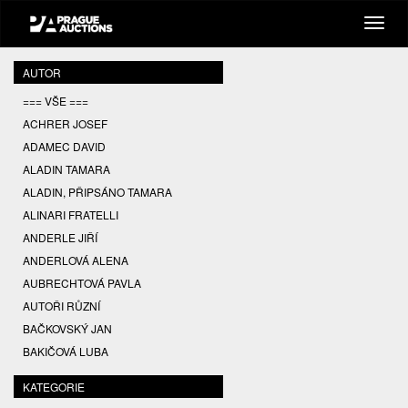
AUTOR
=== VŠE ===
ACHRER JOSEF
ADAMEC DAVID
ALADIN TAMARA
ALADIN, PŘIPSÁNO TAMARA
ALINARI FRATELLI
ANDERLE JIŘÍ
ANDERLOVÁ ALENA
AUBRECHTOVÁ PAVLA
AUTOŘI RŮZNÍ
BAČKOVSKÝ JAN
BAKIČOVÁ LUBA
BALCAR JIŘÍ
KATEGORIE
BALCAR KAREL