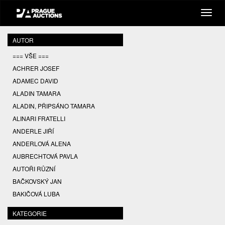
AUTOR
=== VŠE ===
ACHRER JOSEF
ADAMEC DAVID
ALADIN TAMARA
ALADIN, PŘIPSÁNO TAMARA
ALINARI FRATELLI
ANDERLE JIŘÍ
ANDERLOVÁ ALENA
AUBRECHTOVÁ PAVLA
AUTOŘI RŮZNÍ
BAČKOVSKÝ JAN
BAKIČOVÁ LUBA
BALCAR JIŘÍ
KATEGORIE
BALCAR KAREL