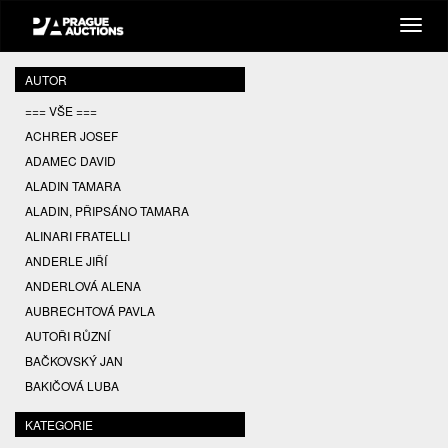
AUTOR
=== VŠE ===
ACHRER JOSEF
ADAMEC DAVID
ALADIN TAMARA
ALADIN, PŘIPSÁNO TAMARA
ALINARI FRATELLI
ANDERLE JIŘÍ
ANDERLOVÁ ALENA
AUBRECHTOVÁ PAVLA
AUTOŘI RŮZNÍ
BAČKOVSKÝ JAN
BAKIČOVÁ LUBA
BALCAR JIŘÍ
KATEGORIE
BALCAR KAREL