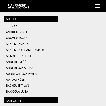
AUTOR
=== VŠE ===
ACHRER JOSEF
ADAMEC DAVID
ALADIN TAMARA
ALADIN, PŘIPSÁNO TAMARA
ALINARI FRATELLI
ANDERLE JIŘÍ
ANDERLOVÁ ALENA
AUBRECHTOVÁ PAVLA
AUTOŘI RŮZNÍ
BAČKOVSKÝ JAN
BAKIČOVÁ LUBA
BALCAR JIŘÍ
KATEGORIE
BALCAR KAREL