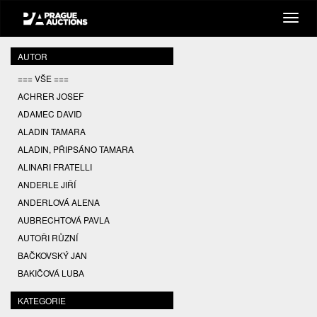
AUTOR
=== VŠE ===
ACHRER JOSEF
ADAMEC DAVID
ALADIN TAMARA
ALADIN, PŘIPSÁNO TAMARA
ALINARI FRATELLI
ANDERLE JIŘÍ
ANDERLOVÁ ALENA
AUBRECHTOVÁ PAVLA
AUTOŘI RŮZNÍ
BAČKOVSKÝ JAN
BAKIČOVÁ LUBA
BALCAR JIŘÍ
KATEGORIE
BALCAR KAREL